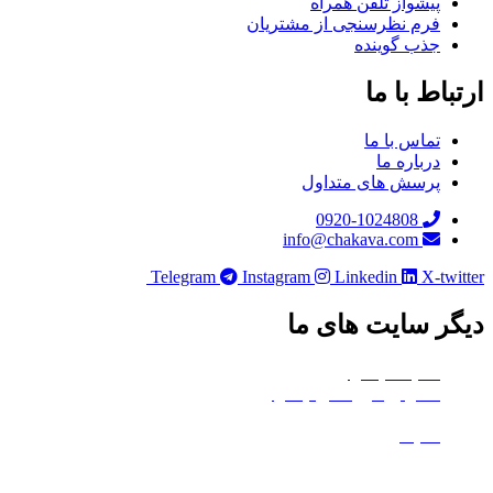
پیشواز تلفن همراه
فرم نظرسنجی از مشتریان
جذب گوینده
باط با ما
تماس با ما
درباره ما
پرسش های متداول
0920-1024808
info@chakava.com
Telegram
Instagram
Linkedin
X-twi
ر سایت های ما
هلدینگ چکاوا
استودیو کروماکی چکاوا
معدن تی‌وی
ماتیک