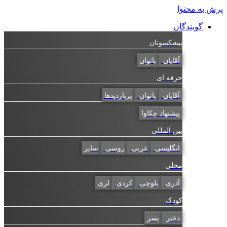
به محتوا
گویندگان
پیشکسوتان
آقایان
بانوان
حرفه ای
آقایان
بانوان
پربازدیدها
پیشنهاد چکاوا
بین المللی
انگلیسی
عربی
روسی
سایر
محلی
آذری
بلوچی
کردی
لری
کودک
دختر
پسر