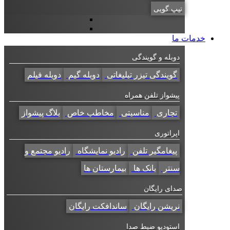
تیپ گویی
خدمات ما
دوبله و گویندگی
گویندگی تیزر تبلیغاتی
دوبله گیم
دوبله فیلم
پیشواز تلفن همراه
تجاری
مناسبتی
مخاطب خاص
بلاگ پیشواز
اپراتوری
پیغامگیر تلفن
رادیو نمایشگاه
رادیو مجتمع و
سنتر
بانک ها
بیمارستان ها
صدای رایگان
نریشن رایگان
ساندافکت رایگان
استودیو ضبط صدا