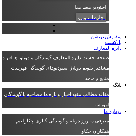
استودیو ضبط صدا
اجاره استودیو
سفارش نریشن
پادکست
دایره المعارف
صفحه نخست دایره المعارف
گویندگان و دوبلورها
افراد
مشاهیر
تقویم دوبلاژ
استودیوهای گویندگی
فهرست
منابع و ماخذ
بلاگ
مقاله
مطالب مفید
اخبار و تازه ها
مصاحبه با گویندگان
آموزش
درباره ما
معرفی ما
روز دوبله و گویندگی
گالری چکاوا
تیم
همکاران چکاوا