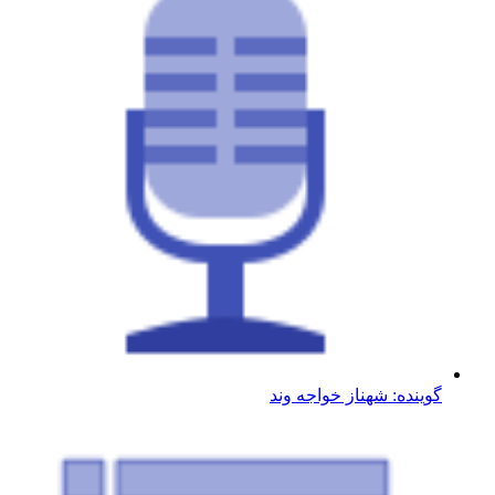
گوینده: شهناز خواجه وند