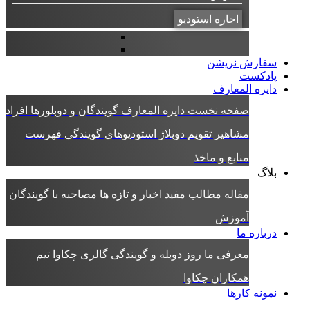
اجاره استودیو
سفارش نریشن
پادکست
دایره المعارف
صفحه نخست دایره المعارف
گویندگان و دوبلورها
افراد
مشاهیر
تقویم دوبلاژ
استودیوهای گویندگی
فهرست
منابع و ماخذ
بلاگ
مقاله
مطالب مفید
اخبار و تازه ها
مصاحبه با گویندگان
آموزش
درباره ما
معرفی ما
روز دوبله و گویندگی
گالری چکاوا
تیم
همکاران چکاوا
نمونه کارها