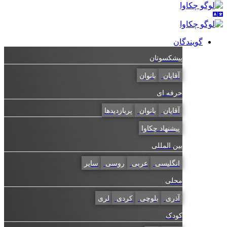
گویندگان
پیشکسوتان
آقایان
بانوان
حرفه ای
آقایان
بانوان
پربازدیدها
پیشنهاد چکاوا
بین المللی
انگلیسی
عربی
روسی
سایر
محلی
آذری
بلوچی
کردی
لری
کودک