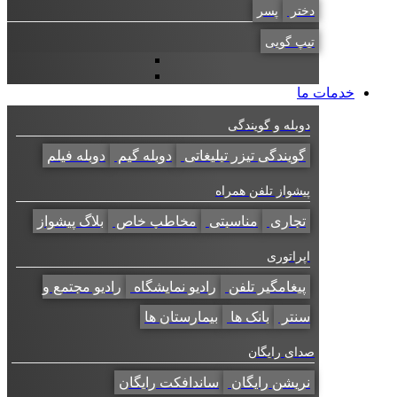
دختر
پسر
تیپ گویی
خدمات ما
دوبله و گویندگی
گویندگی تیزر تبلیغاتی
دوبله گیم
دوبله فیلم
پیشواز تلفن همراه
تجاری
مناسبتی
مخاطب خاص
بلاگ پیشواز
اپراتوری
پیغامگیر تلفن
رادیو نمایشگاه
رادیو مجتمع و
سنتر
بانک ها
بیمارستان ها
صدای رایگان
نریشن رایگان
ساندافکت رایگان