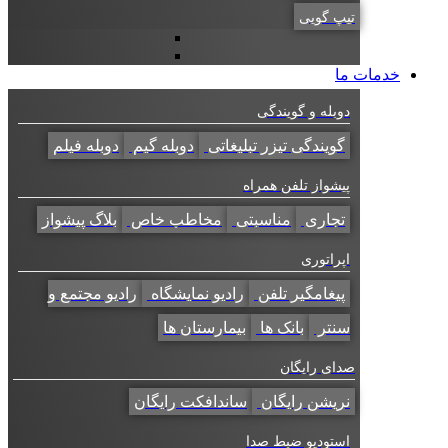
تیپ گویی
خدمات ما
دوبله و گویندگی
گویندگی تیزر تبلیغاتی
دوبله گیم
دوبله فیلم
پیشواز تلفن همراه
تجاری
مناسبتی
مخاطب خاص
بلاگ پیشواز
اپراتوری
پیغامگیر تلفن
رادیو نمایشگاه
رادیو مجتمع و
سنتر
بانک ها
بیمارستان ها
صدای رایگان
نریشن رایگان
ساندافکت رایگان
استودیو ضبط صدا