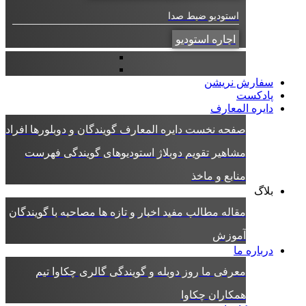
استودیو ضبط صدا
اجاره استودیو
سفارش نریشن
پادکست
دایره المعارف
صفحه نخست دایره المعارف
گویندگان و دوبلورها
افراد
مشاهیر
تقویم دوبلاژ
استودیوهای گویندگی
فهرست
منابع و ماخذ
بلاگ
مقاله
مطالب مفید
اخبار و تازه ها
مصاحبه با گویندگان
آموزش
درباره ما
معرفی ما
روز دوبله و گویندگی
گالری چکاوا
تیم
همکاران چکاوا