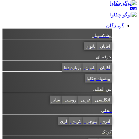
گویندگان
پیشکسوتان
آقایان
بانوان
حرفه ای
آقایان
بانوان
پربازدیدها
پیشنهاد چکاوا
بین المللی
انگلیسی
عربی
روسی
سایر
محلی
آذری
بلوچی
کردی
لری
کودک