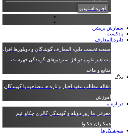
اجاره استودیو
سفارش نریشن
پادکست
دایره المعارف
صفحه نخست دایره المعارف
گویندگان و دوبلورها
افراد
مشاهیر
تقویم دوبلاژ
استودیوهای گویندگی
فهرست
منابع و ماخذ
بلاگ
مقاله
مطالب مفید
اخبار و تازه ها
مصاحبه با گویندگان
آموزش
درباره ما
معرفی ما
روز دوبله و گویندگی
گالری چکاوا
تیم
همکاران چکاوا
نمونه کارها