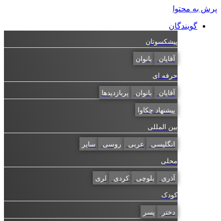
به محتوا
گویندگان
پیشکسوتان
آقایان
بانوان
حرفه ای
آقایان
بانوان
پربازدیدها
پیشنهاد چکاوا
بین المللی
انگلیسی
عربی
روسی
سایر
محلی
آذری
بلوچی
کردی
لری
کودک
دختر
پسر