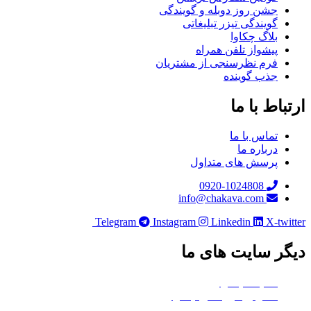
جشن روز دوبله و گویندگی
گویندگی تیزر تبلیغاتی
بلاگ چکاوا
پیشواز تلفن همراه
فرم نظرسنجی از مشتریان
جذب گوینده
باط با ما
تماس با ما
درباره ما
پرسش های متداول
0920-1024808
info@chakava.com
Telegram
Instagram
Linkedin
X-twi
ر سایت های ما
هلدینگ چکاوا
استودیو کروماکی چکاوا
معدن تی‌وی