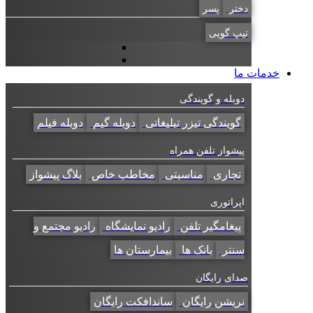
دختر
پسر
تیپ گویی
خدمات ما
دوبله و گویندگی
گویندگی تیزر تبلیغاتی
دوبله گیم
دوبله فیلم
پیشواز تلفن همراه
تجاری
مناسبتی
مخاطب خاص
بلاگ پیشواز
اپراتوری
پیغامگیر تلفن
رادیو نمایشگاه
رادیو مجتمع و
سنتر
بانک ها
بیمارستان ها
صدای رایگان
نریشن رایگان
ساندافکت رایگان