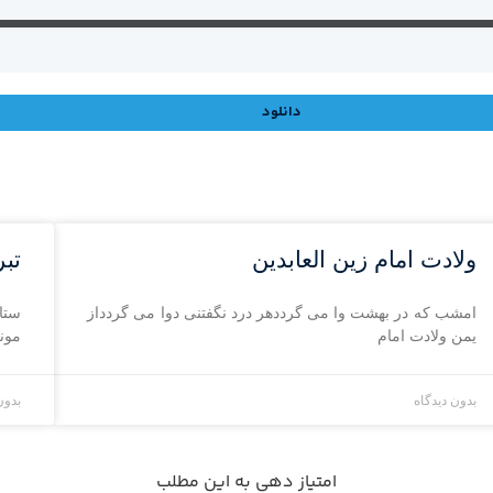
دانلود
ولادت امام زین العابدین
تبر
امشب که در بهشت وا مى ‏گرددهر درد نگفتنى دوا مى ‏گردداز
ستا
یمن ولادت امام
مون
بدون دیدگاه
بدون
امتیاز دهی به این مطلب