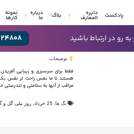
دایره
درباره
نمونه
پادکست
بلاگ
المعارف
ما
کارها
024808
 رو در ارتباط باشید
توضیحات
فقط برای سرسبزی و زیبایی آفریدن ش
هستند تا ما نفس راحت تر نفس بکشی
مراقب از آنها به سلامتی و تندرستی 
تگ ها:
25 خرداد
,
روز ملی گل و گی