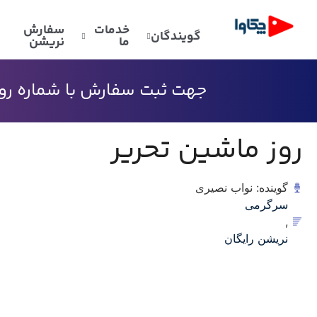
خدمات
سفارش
گویندگان
ما
نریشن
جهت ثبت سفارش با شماره رو به
روز ماشین تحریر
گوینده: نواب نصیری
سرگرمی
,
نریشن رایگان