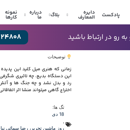
دایره
درباره
نمونه
پادکست
بلاگ
المعارف
ما
کارها
024808
 رو در ارتباط باشید
توضیحات
زمانی که هنری میل کلید این پدیده
این دستگاه بدیع، چه تاثیری شگرفی ب
رد و بدل نشد و چه جنگ ها و آتش 
اختراع گاهی میتواند منشا اثر اتفاقا
تگ ها:
18 دی
,
روز ماشین تحریر، رضا سمائی نیا