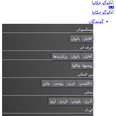
گویندگان
پیشکسوتان
آقایان
بانوان
حرفه ای
آقایان
بانوان
پربازدیدها
پیشنهاد چکاوا
بین المللی
انگلیسی
عربی
روسی
سایر
محلی
آذری
بلوچی
کردی
لری
کودک