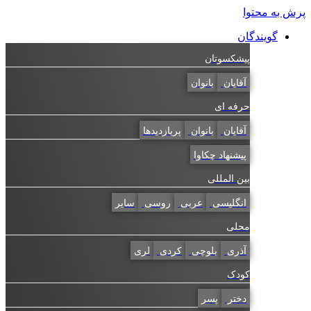
به محتوا
گویندگان
پیشکسوتان
آقایان
بانوان
حرفه ای
آقایان
بانوان
پربازدیدها
پیشنهاد چکاوا
بین المللی
انگلیسی
عربی
روسی
سایر
محلی
آذری
بلوچی
کردی
لری
کودک
دختر
پسر