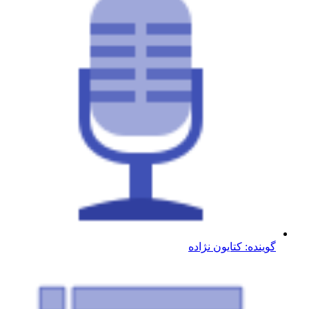
گوینده: کتایون نژاده