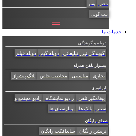
دختر
پسر
تیپ گویی
خدمات ما
دوبله و گویندگی
گویندگی تیزر تبلیغاتی
دوبله گیم
دوبله فیلم
پیشواز تلفن همراه
تجاری
مناسبتی
مخاطب خاص
بلاگ پیشواز
اپراتوری
پیغامگیر تلفن
رادیو نمایشگاه
رادیو مجتمع و
سنتر
بانک ها
بیمارستان ها
صدای رایگان
نریشن رایگان
ساندافکت رایگان