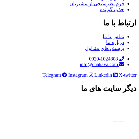
فرم نظرسنجی از مشتریان
جذب گوینده
باط با ما
تماس با ما
درباره ما
پرسش های متداول
0920-1024808
info@chakava.com
Telegram
Instagram
Linkedin
X-twi
ر سایت های ما
هلدینگ چکاوا
استودیو کروماکی چکاوا
معدن تی‌وی
ماتیک