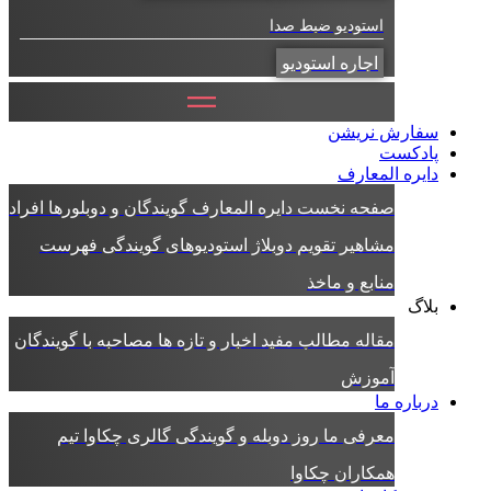
استودیو ضبط صدا
اجاره استودیو
سفارش نریشن
پادکست
دایره المعارف
صفحه نخست دایره المعارف
گویندگان و دوبلورها
افراد
مشاهیر
تقویم دوبلاژ
استودیوهای گویندگی
فهرست
منابع و ماخذ
بلاگ
مقاله
مطالب مفید
اخبار و تازه ها
مصاحبه با گویندگان
آموزش
درباره ما
معرفی ما
روز دوبله و گویندگی
گالری چکاوا
تیم
همکاران چکاوا