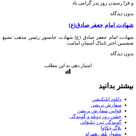
ا رسیدن روز پدر گرامی باد
 دیدگاه
دت امام جعفر صادق(ع)
دت امام جعفر صادق (ع) شهادت جانسوز رئیس مذهب تشیع
ن اختر تابناک آسمان امامت
 دیدگاه
امتیاز دهی به این مطلب
تر بدانید
دانلود اپلیکیشن
سفارش نریشن
قوانین سفارش نریشن
جشن روز دوبله و گویندگی
گویندگی تیزر تبلیغاتی
بلاگ چکاوا
پیشواز تلفن همراه