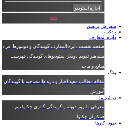
اجاره استودیو
سفارش نریشن
پادکست
دایره المعارف
صفحه نخست دایره المعارف
گویندگان و دوبلورها
افراد
مشاهیر
تقویم دوبلاژ
استودیوهای گویندگی
فهرست
منابع و ماخذ
بلاگ
مقاله
مطالب مفید
اخبار و تازه ها
مصاحبه با گویندگان
آموزش
درباره ما
معرفی ما
روز دوبله و گویندگی
گالری چکاوا
تیم
همکاران چکاوا
نمونه کارها