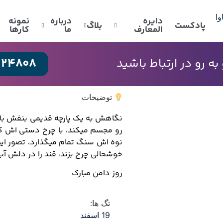
دایره
درباره
نمونه
پادکست
بلاگ
المعارف
ما
کارها
024808
 رو در ارتباط باشید
توضیحات
نگاهش به یک پارچه قدیمی بنفش با 
رو مجسم میکند، با چرخ دستی اش که 
نوه اش سنگ تمام میگذارد، تصور ای
خوشحالی چرخ بزند، قند را در دلش آب
روز دامن مبارک
تگ ها:
19 اسفند