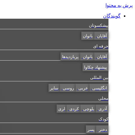
پرش به محتوا
گویندگان
پیشکسوتان
آقایان
بانوان
حرفه ای
آقایان
بانوان
پربازدیدها
پیشنهاد چکاوا
بین المللی
انگلیسی
عربی
روسی
سایر
محلی
آذری
بلوچی
کردی
لری
کودک
دختر
پسر