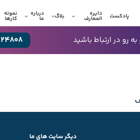
دایره
درباره
نمونه
پادکست
بلاگ
المعارف
ما
کارها
024808
 رو در ارتباط باشید
ی
دیگر سایت های ما