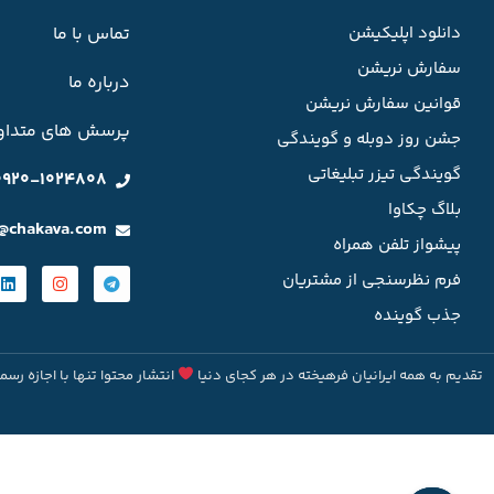
دانلود اپلیکیشن
تماس با ما
سفارش نریشن
درباره ما
قوانین سفارش نریشن
پرسش های متداو
جشن روز دوبله و گویندگی
گویندگی تیزر تبلیغاتی
0920-1024808
بلاگ چکاوا
o@chakava.com
پیشواز تلفن همراه
فرم نظرسنجی از مشتریان
جذب گوینده
تقدیم به همه ایرانیان فرهیخته در هر کجای دنیا
انتشار محتوا تنها با اجازه رسم