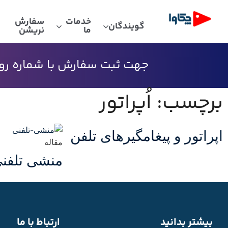
خدمات
سفارش
گویندگان
ما
نریشن
جهت ثبت سفارش با شماره رو به
برچسب: اُپراتور
اپراتور و پیغامگیرهای تلفن
مقاله
منشی تلفن
بیشتر بدانید
ارتباط با ما