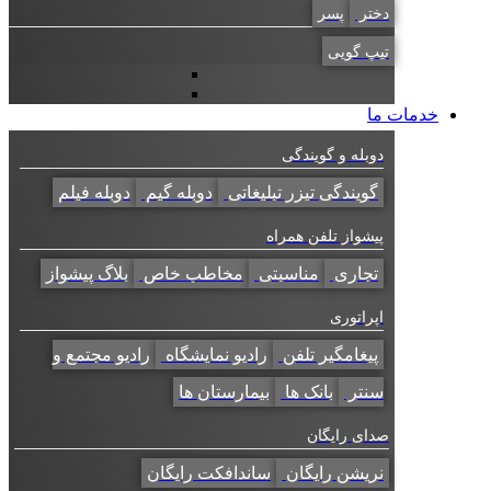
دختر
پسر
تیپ گویی
خدمات ما
دوبله و گویندگی
گویندگی تیزر تبلیغاتی
دوبله گیم
دوبله فیلم
پیشواز تلفن همراه
تجاری
مناسبتی
مخاطب خاص
بلاگ پیشواز
اپراتوری
پیغامگیر تلفن
رادیو نمایشگاه
رادیو مجتمع و
سنتر
بانک ها
بیمارستان ها
صدای رایگان
نریشن رایگان
ساندافکت رایگان