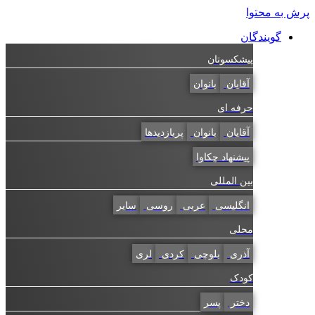
به محتوا
گویندگان
پیشکسوتان
آقایان
بانوان
حرفه ای
آقایان
بانوان
پربازدیدها
پیشنهاد چکاوا
بین المللی
انگلیسی
عربی
روسی
سایر
محلی
آذری
بلوچی
کردی
لری
کودک
دختر
پسر