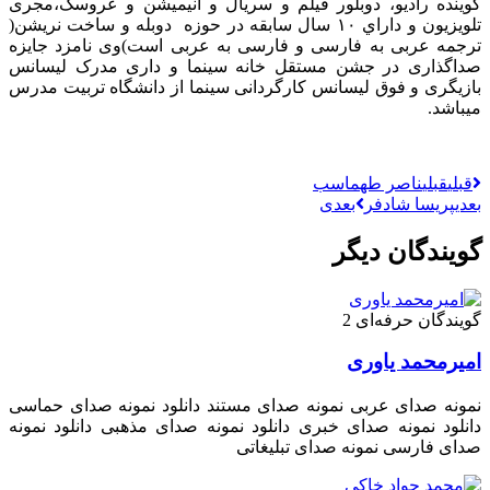
ده راديو، دوبلور فيلم و سريال و انيميشن و عروسک،مجری
تلويزيون و داراي ١٠ سال سابقه در حوزه دوبله و ساخت نريشن(
مه عربی به فارسی و فارسی به عربی است)وی نامزد جايزه
گذاری در جشن مستقل خانه سينما و داری مدرک ليسانس
گری و فوق ليسانس كارگردانی سينما از دانشگاه تربيت مدرس
شد.
ی
قبلی
ناصر طهماسب
پریسا شادفر
بعدی
ندگان دیگر
دگان حرفه‌ای 2
رمحمد یاوری
ه صدای عربی نمونه صدای مستند دانلود نمونه صدای حماسی
ود نمونه صدای خبری دانلود نمونه صدای مذهبی دانلود نمونه
 فارسی نمونه صدای تبلیغاتی