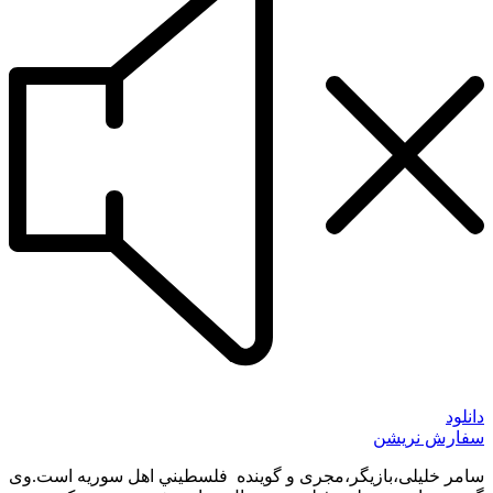
د
رش نریشن​
 خليلی،بازيگر،مجری و گوينده فلسطيني اهل سوريه است.وی