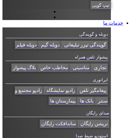
تیپ گویی
خدمات ما
دوبله و گویندگی
گویندگی تیزر تبلیغاتی
دوبله گیم
دوبله فیلم
پیشواز تلفن همراه
تجاری
مناسبتی
مخاطب خاص
بلاگ پیشواز
اپراتوری
پیغامگیر تلفن
رادیو نمایشگاه
رادیو مجتمع و
سنتر
بانک ها
بیمارستان ها
صدای رایگان
نریشن رایگان
ساندافکت رایگان
استودیو ضبط صدا