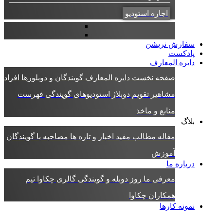
اجاره استودیو
سفارش نریشن
پادکست
دایره المعارف
صفحه نخست دایره المعارف
گویندگان و دوبلورها
افراد
مشاهیر
تقویم دوبلاژ
استودیوهای گویندگی
فهرست
منابع و ماخذ
بلاگ
مقاله
مطالب مفید
اخبار و تازه ها
مصاحبه با گویندگان
آموزش
درباره ما
معرفی ما
روز دوبله و گویندگی
گالری چکاوا
تیم
همکاران چکاوا
نمونه کارها