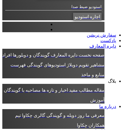
استودیو ضبط صدا
اجاره استودیو
سفارش نریشن
پادکست
دایره المعارف
صفحه نخست دایره المعارف
گویندگان و دوبلورها
افراد
مشاهیر
تقویم دوبلاژ
استودیوهای گویندگی
فهرست
منابع و ماخذ
بلاگ
مقاله
مطالب مفید
اخبار و تازه ها
مصاحبه با گویندگان
آموزش
درباره ما
معرفی ما
روز دوبله و گویندگی
گالری چکاوا
تیم
همکاران چکاوا