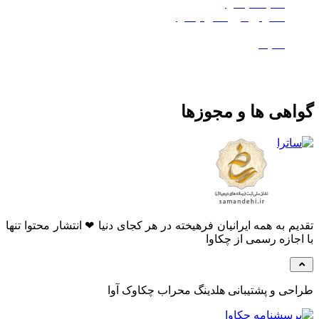
هلدینگ چکاوا
استودیو کروماکی چکاوا
معدن تی‌وی
ماتیک
هی ها و مجوزها
م به همه ایرانیان فرهیخته در هر کجای دنیا ❤ انتشار محتوا تنها
جازه رسمی از چکاوا
ی و پشتیبانی هلدینگ محراب چکاوک آوا