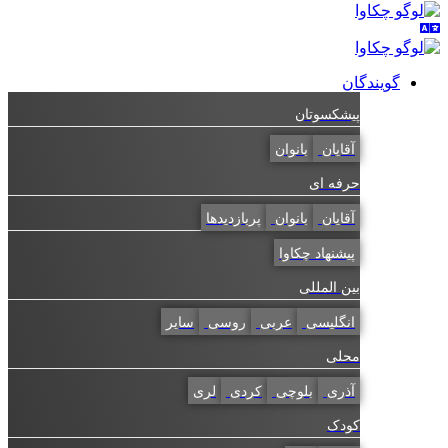
گویندگان
پیشکسوتان
آقایان
بانوان
حرفه ای
آقایان
بانوان
پربازدیدها
پیشنهاد چکاوا
بین المللی
انگلیسی
عربی
روسی
سایر
محلی
آذری
بلوچی
کردی
لری
کودک