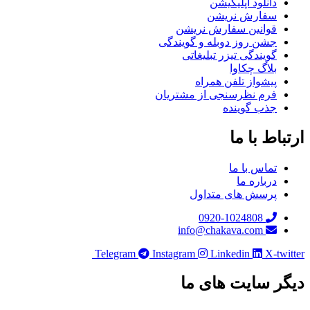
دانلود اپلیکیشن
سفارش نریشن
قوانین سفارش نریشن
جشن روز دوبله و گویندگی
گویندگی تیزر تبلیغاتی
بلاگ چکاوا
پیشواز تلفن همراه
فرم نظرسنجی از مشتریان
جذب گوینده
باط با ما
تماس با ما
درباره ما
پرسش های متداول
0920-1024808
info@chakava.com
Telegram
Instagram
Linkedin
X-twi
ر سایت های ما