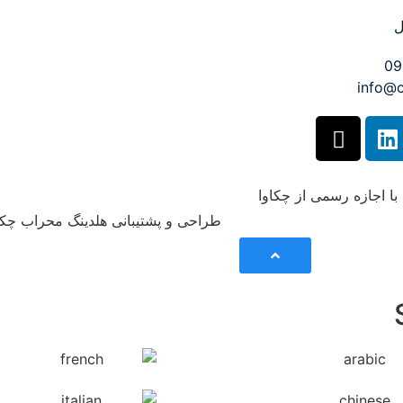
استودیو کروماکی چکاوا
ل
معدن تی‌وی
ماتیک
09
info@
 با اجازه رسمی از چکاوا
طراحی و پشتیبانی هلدینگ محراب چکا