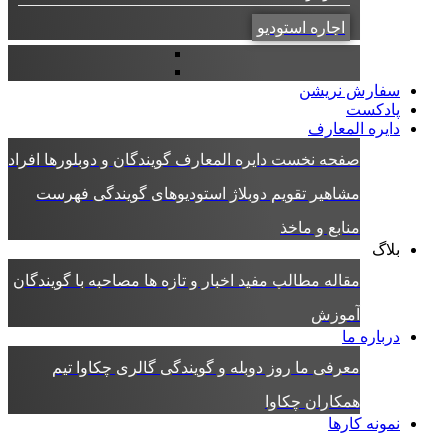
اجاره استودیو
سفارش نریشن
پادکست
دایره المعارف
صفحه نخست دایره المعارف
گویندگان و دوبلورها
افراد
مشاهیر
تقویم دوبلاژ
استودیوهای گویندگی
فهرست
منابع و ماخذ
بلاگ
مقاله
مطالب مفید
اخبار و تازه ها
مصاحبه با گویندگان
آموزش
درباره ما
معرفی ما
روز دوبله و گویندگی
گالری چکاوا
تیم
همکاران چکاوا
نمونه کارها