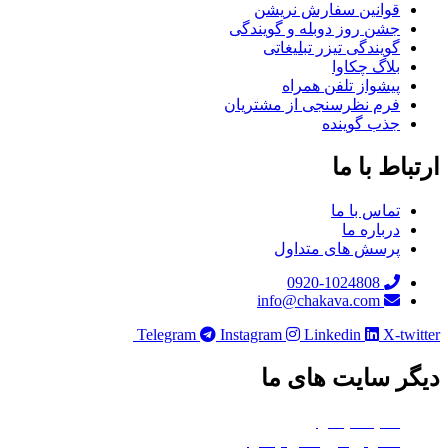
قوانین سفارش نریشن
جشن روز دوبله و گویندگی
گویندگی تیزر تبلیغاتی
بلاگ چکاوا
پیشواز تلفن همراه
فرم نظرسنجی از مشتریان
جذب گوینده
باط با ما
تماس با ما
درباره ما
پرسش های متداول
0920-1024808
info@chakava.com
Telegram
Instagram
Linkedin
X-twi
ر سایت های ما
هلدینگ چکاوا
استودیو کروماکی چکاوا