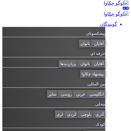
گویندگان
پیشکسوتان
آقایان
بانوان
حرفه ای
آقایان
بانوان
پربازدیدها
پیشنهاد چکاوا
بین المللی
انگلیسی
عربی
روسی
سایر
محلی
آذری
بلوچی
کردی
لری
کودک