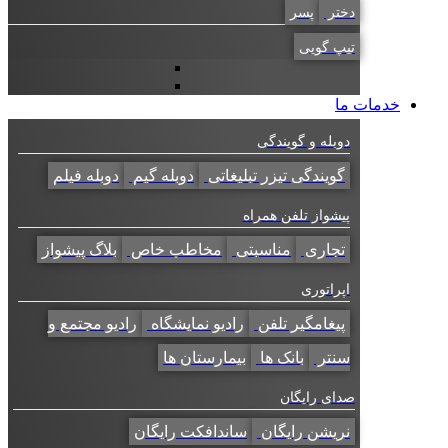
دختر
پسر
تیپ گویی
خدمات ما
دوبله و گویندگی
گویندگی تیزر تبلیغاتی
دوبله گیم
دوبله فیلم
پیشواز تلفن همراه
تجاری
مناسبتی
مخاطب خاص
بلاگ پیشواز
اپراتوری
پیغامگیر تلفن
رادیو نمایشگاه
رادیو مجتمع و
سنتر
بانک ها
بیمارستان ها
صدای رایگان
نریشن رایگان
ساندافکت رایگان