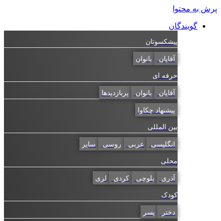
به محتوا
گویندگان
پیشکسوتان
آقایان
بانوان
حرفه ای
آقایان
بانوان
پربازدیدها
پیشنهاد چکاوا
بین المللی
انگلیسی
عربی
روسی
سایر
محلی
آذری
بلوچی
کردی
لری
کودک
دختر
پسر