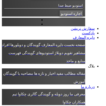
استودیو ضبط صدا
اجاره استودیو
سفارش نریشن
پادکست
دایره المعارف
صفحه نخست دایره المعارف
گویندگان و دوبلورها
افراد
مشاهیر
تقویم دوبلاژ
استودیوهای گویندگی
فهرست
منابع و ماخذ
بلاگ
مقاله
مطالب مفید
اخبار و تازه ها
مصاحبه با گویندگان
آموزش
درباره ما
معرفی ما
روز دوبله و گویندگی
گالری چکاوا
تیم
همکاران چکاوا