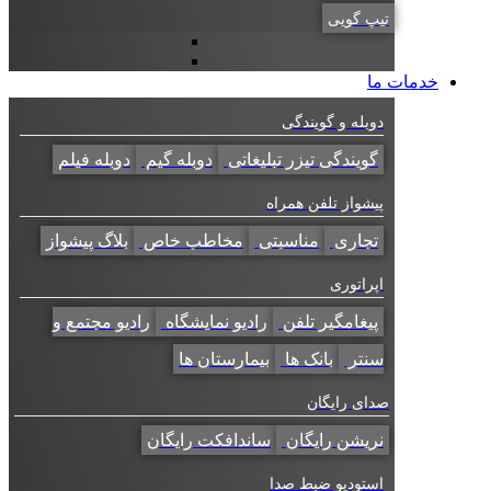
تیپ گویی
خدمات ما
دوبله و گویندگی
گویندگی تیزر تبلیغاتی
دوبله گیم
دوبله فیلم
پیشواز تلفن همراه
تجاری
مناسبتی
مخاطب خاص
بلاگ پیشواز
اپراتوری
پیغامگیر تلفن
رادیو نمایشگاه
رادیو مجتمع و
سنتر
بانک ها
بیمارستان ها
صدای رایگان
نریشن رایگان
ساندافکت رایگان
استودیو ضبط صدا