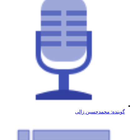
گوینده: محمدحسین زالی