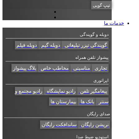
تیپ گویی
خدمات ما
دوبله و گویندگی
گویندگی تیزر تبلیغاتی
دوبله گیم
دوبله فیلم
پیشواز تلفن همراه
تجاری
مناسبتی
مخاطب خاص
بلاگ پیشواز
اپراتوری
پیغامگیر تلفن
رادیو نمایشگاه
رادیو مجتمع و
سنتر
بانک ها
بیمارستان ها
صدای رایگان
نریشن رایگان
ساندافکت رایگان
استودیو ضبط صدا