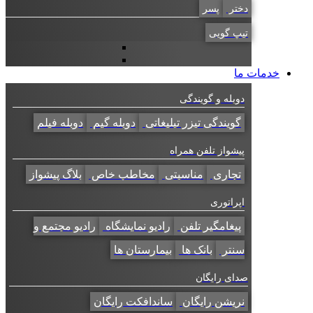
دختر
پسر
تیپ گویی
خدمات ما
دوبله و گویندگی
گویندگی تیزر تبلیغاتی
دوبله گیم
دوبله فیلم
پیشواز تلفن همراه
تجاری
مناسبتی
مخاطب خاص
بلاگ پیشواز
اپراتوری
پیغامگیر تلفن
رادیو نمایشگاه
رادیو مجتمع و
سنتر
بانک ها
بیمارستان ها
صدای رایگان
نریشن رایگان
ساندافکت رایگان