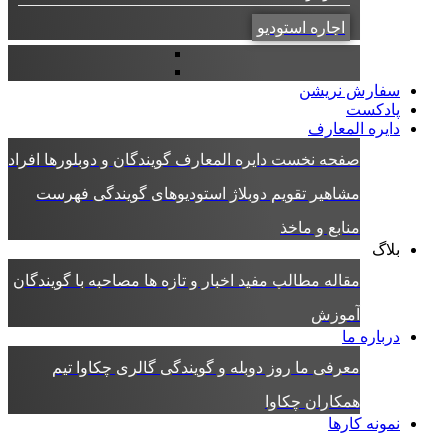
اجاره استودیو
سفارش نریشن
پادکست
دایره المعارف
صفحه نخست دایره المعارف
گویندگان و دوبلورها
افراد
مشاهیر
تقویم دوبلاژ
استودیوهای گویندگی
فهرست
منابع و ماخذ
بلاگ
مقاله
مطالب مفید
اخبار و تازه ها
مصاحبه با گویندگان
آموزش
درباره ما
معرفی ما
روز دوبله و گویندگی
گالری چکاوا
تیم
همکاران چکاوا
نمونه کارها