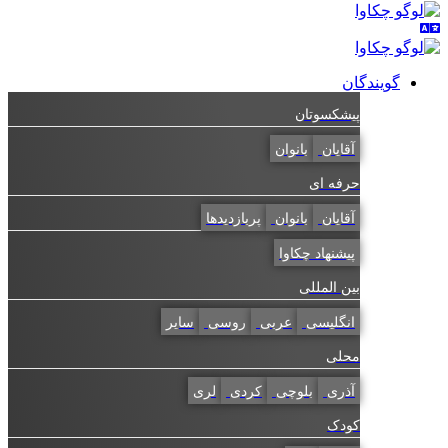
گویندگان
پیشکسوتان
آقایان
بانوان
حرفه ای
آقایان
بانوان
پربازدیدها
پیشنهاد چکاوا
بین المللی
انگلیسی
عربی
روسی
سایر
محلی
آذری
بلوچی
کردی
لری
کودک