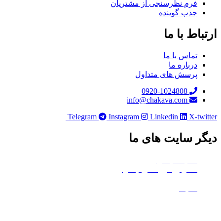
فرم نظرسنجی از مشتریان
جذب گوینده
باط با ما
تماس با ما
درباره ما
پرسش های متداول
0920-1024808
info@chakava.com
Telegram
Instagram
Linkedin
X-twi
ر سایت های ما
هلدینگ چکاوا
استودیو کروماکی چکاوا
معدن تی‌وی
ماتیک