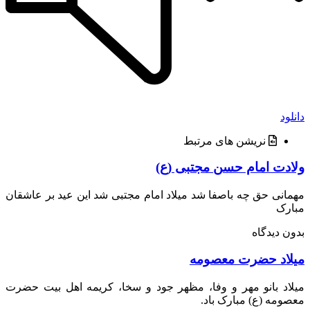
د
نریشن های مرتبط
دت امام حسن مجتبی (ع)
نی حق چه باصفا شد میلاد امام مجتبی شد این عید بر عاشقان
رک
 دیدگاه
اد حضرت معصومه
د بانو مهر و وفا، مظهر جود و سخا، کریمه اهل بیت حضرت
مه (ع) مبارک باد.