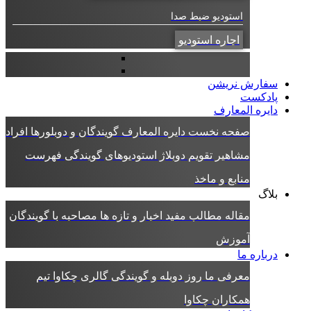
استودیو ضبط صدا
اجاره استودیو
سفارش نریشن
پادکست
دایره المعارف
صفحه نخست دایره المعارف
گویندگان و دوبلورها
افراد
مشاهیر
تقویم دوبلاژ
استودیوهای گویندگی
فهرست
منابع و ماخذ
بلاگ
مقاله
مطالب مفید
اخبار و تازه ها
مصاحبه با گویندگان
آموزش
درباره ما
معرفی ما
روز دوبله و گویندگی
گالری چکاوا
تیم
همکاران چکاوا