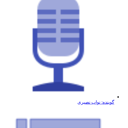
گوینده: نواب نصیری