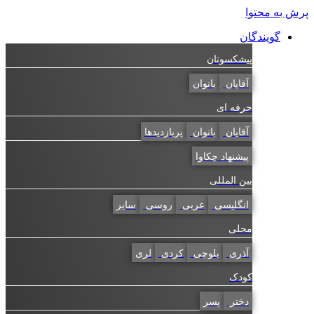
به محتوا
گویندگان
پیشکسوتان
آقایان
بانوان
حرفه ای
آقایان
بانوان
پربازدیدها
پیشنهاد چکاوا
بین المللی
انگلیسی
عربی
روسی
سایر
محلی
آذری
بلوچی
کردی
لری
کودک
دختر
پسر