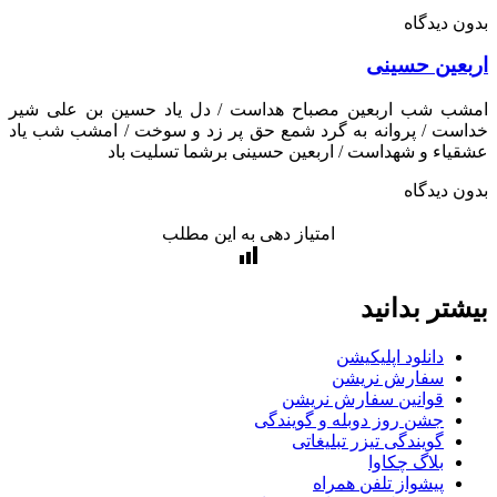
 دیدگاه
عین حسینی
ب شب اربعین مصباح هداست / دل یاد حسین بن علی شیر
ت / پروانه به گرد شمع حق پر زد و سوخت / امشب شب یاد
اء و شهداست / اربعین حسینی برشما تسلیت باد
 دیدگاه
امتیاز دهی به این مطلب
تر بدانید
دانلود اپلیکیشن
سفارش نریشن
قوانین سفارش نریشن
جشن روز دوبله و گویندگی
گویندگی تیزر تبلیغاتی
بلاگ چکاوا
پیشواز تلفن همراه