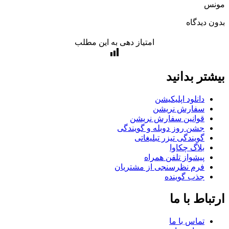
س
 دیدگاه
امتیاز دهی به این مطلب
تر بدانید
دانلود اپلیکیشن
سفارش نریشن
قوانین سفارش نریشن
جشن روز دوبله و گویندگی
گویندگی تیزر تبلیغاتی
بلاگ چکاوا
پیشواز تلفن همراه
فرم نظرسنجی از مشتریان
جذب گوینده
باط با ما
تماس با ما