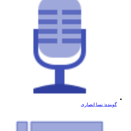
گوینده: نسا انصاری