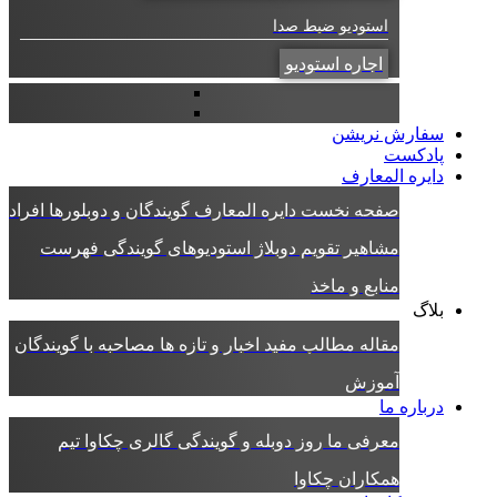
استودیو ضبط صدا
اجاره استودیو
سفارش نریشن
پادکست
دایره المعارف
صفحه نخست دایره المعارف
گویندگان و دوبلورها
افراد
مشاهیر
تقویم دوبلاژ
استودیوهای گویندگی
فهرست
منابع و ماخذ
بلاگ
مقاله
مطالب مفید
اخبار و تازه ها
مصاحبه با گویندگان
آموزش
درباره ما
معرفی ما
روز دوبله و گویندگی
گالری چکاوا
تیم
همکاران چکاوا