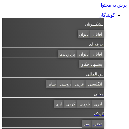
به محتوا
گویندگان
پیشکسوتان
آقایان
بانوان
حرفه ای
آقایان
بانوان
پربازدیدها
پیشنهاد چکاوا
بین المللی
انگلیسی
عربی
روسی
سایر
محلی
آذری
بلوچی
کردی
لری
کودک
دختر
پسر