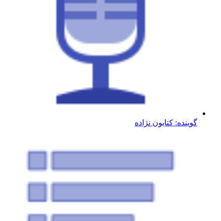
گوینده: کتایون نژاده