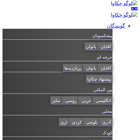
گویندگان
پیشکسوتان
آقایان
بانوان
حرفه ای
آقایان
بانوان
پربازدیدها
پیشنهاد چکاوا
بین المللی
انگلیسی
عربی
روسی
سایر
محلی
آذری
بلوچی
کردی
لری
کودک