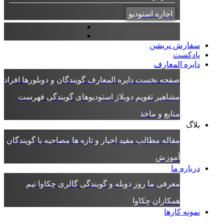
اجاره استودیو
سفارش نریشن
پادکست
دایره المعارف
صفحه نخست دایره المعارف
گویندگان و دوبلورها
افراد
مشاهیر
تقویم دوبلاژ
استودیوهای گویندگی
فهرست
منابع و ماخذ
بلاگ
مقاله
مطالب مفید
اخبار و تازه ها
مصاحبه با گویندگان
آموزش
درباره ما
معرفی ما
روز دوبله و گویندگی
گالری چکاوا
تیم
همکاران چکاوا
نمونه کارها