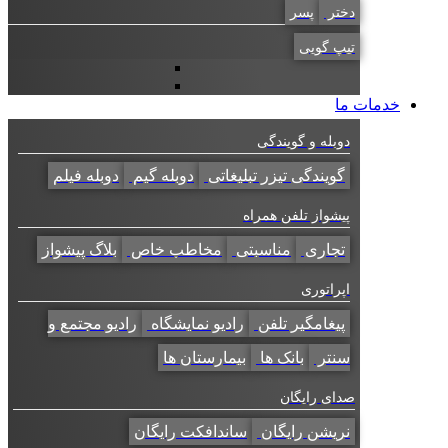
دختر
پسر
تیپ گویی
خدمات ما
دوبله و گویندگی
گویندگی تیزر تبلیغاتی
دوبله گیم
دوبله فیلم
پیشواز تلفن همراه
تجاری
مناسبتی
مخاطب خاص
بلاگ پیشواز
اپراتوری
پیغامگیر تلفن
رادیو نمایشگاه
رادیو مجتمع و
سنتر
بانک ها
بیمارستان ها
صدای رایگان
نریشن رایگان
ساندافکت رایگان