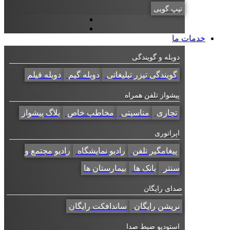
تیپ گویی
خدمات ما
دوبله و گویندگی
گویندگی تیزر تبلیغاتی
دوبله گیم
دوبله فیلم
پیشواز تلفن همراه
تجاری
مناسبتی
مخاطب خاص
بلاگ پیشواز
اپراتوری
پیغامگیر تلفن
رادیو نمایشگاه
رادیو مجتمع و
سنتر
بانک ها
بیمارستان ها
صدای رایگان
نریشن رایگان
ساندافکت رایگان
استودیو ضبط صدا