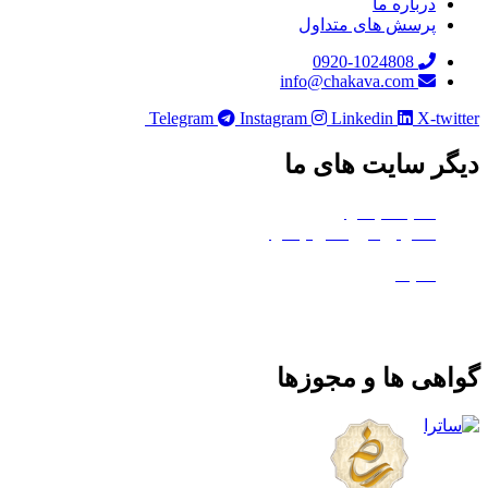
درباره ما
پرسش های متداول
0920-1024808
info@chakava.com
Telegram
Instagram
Linkedin
X-twi
ر سایت های ما
هلدینگ چکاوا
استودیو کروماکی چکاوا
معدن تی‌وی
ماتیک
هی ها و مجوزها