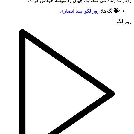
ر ما زنده می کند، یک جهان را شیفته خودش کرده.
تگ ها:
روز لگو
,
نسا انصاری
لگو