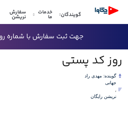
خدمات
سفارش
گویندگان
ما
نریشن
جهت ثبت سفارش با شماره رو به
روز کد پستی
گوینده: مهدی راد
جهانی
,
نریشن رایگان