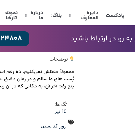
دایره
درباره
نمونه
پادکست
بلاگ
المعارف
ما
کارها
024808
 رو در ارتباط باشید
توضیحات
معمولاً حفظش نمی‌کنیم. ده رقم است
پُست های ما سالم و در زمان دقیق ب
پنج رقم آخر آن، به مکانی که در آن ز
تگ ها:
10 تیر
,
روز کد پستی
,