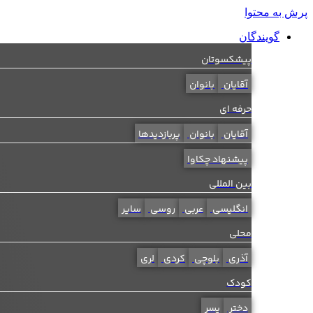
پرش به محتوا
گویندگان
پیشکسوتان
آقایان
بانوان
حرفه ای
آقایان
بانوان
پربازدیدها
پیشنهاد چکاوا
بین المللی
انگلیسی
عربی
روسی
سایر
محلی
آذری
بلوچی
کردی
لری
کودک
دختر
پسر