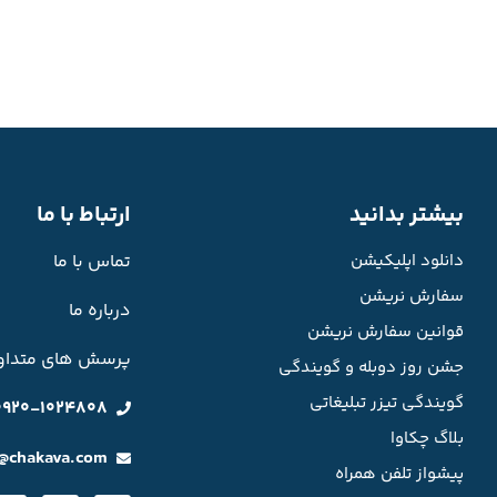
بیشتر بدانید
ارتباط با ما
دانلود اپلیکیشن
تماس با ما
سفارش نریشن
درباره ما
قوانین سفارش نریشن
پرسش های متداو
جشن روز دوبله و گویندگی
گویندگی تیزر تبلیغاتی
0920-1024808
بلاگ چکاوا
o@chakava.com
پیشواز تلفن همراه