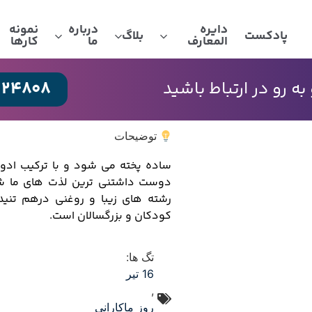
دایره
درباره
نمونه
پادکست
بلاگ
المعارف
ما
کارها
024808
 رو در ارتباط باشید
توضیحات
ساده پخته می شود و با ترکیب ادوی
دوست داشتنی ترین لذت های ما شو
رشته های زیبا و روغنی درهم تنید
کودکان و بزرگسالان است.
تگ ها:
16 تیر
,
روز ماکارانی