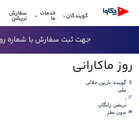
خدمات
سفارش
گویندگان
ما
نریشن
جهت ثبت سفارش با شماره رو به
روز ماکارانی
گوینده: نازنین جلالی
ملی
,
نریشن رایگان
بدون نظر