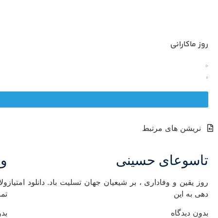
روز ماکارانی
نریشن های مرتبط
تاسوعای حسینی
ول
روز یقین و وفاداری ، بر شیعیان جهان تسلیت باد. دانلود امتیاز
ول
دهی به این
تما
بدون دیدگاه
بدو