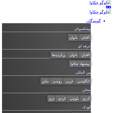
گویندگان
پیشکسوتان
آقایان
بانوان
حرفه ای
آقایان
بانوان
پربازدیدها
پیشنهاد چکاوا
بین المللی
انگلیسی
عربی
روسی
سایر
محلی
آذری
بلوچی
کردی
لری
کودک