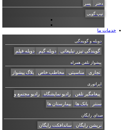
دختر
پسر
تیپ گویی
خدمات ما
دوبله و گویندگی
گویندگی تیزر تبلیغاتی
دوبله گیم
دوبله فیلم
پیشواز تلفن همراه
تجاری
مناسبتی
مخاطب خاص
بلاگ پیشواز
اپراتوری
پیغامگیر تلفن
رادیو نمایشگاه
رادیو مجتمع و
سنتر
بانک ها
بیمارستان ها
صدای رایگان
نریشن رایگان
ساندافکت رایگان