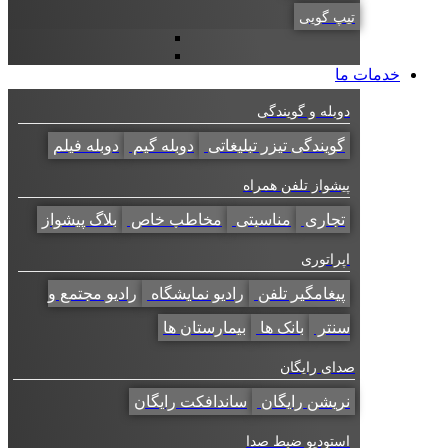
تیپ گویی
خدمات ما
دوبله و گویندگی
گویندگی تیزر تبلیغاتی
دوبله گیم
دوبله فیلم
پیشواز تلفن همراه
تجاری
مناسبتی
مخاطب خاص
بلاگ پیشواز
اپراتوری
پیغامگیر تلفن
رادیو نمایشگاه
رادیو مجتمع و
سنتر
بانک ها
بیمارستان ها
صدای رایگان
نریشن رایگان
ساندافکت رایگان
استودیو ضبط صدا