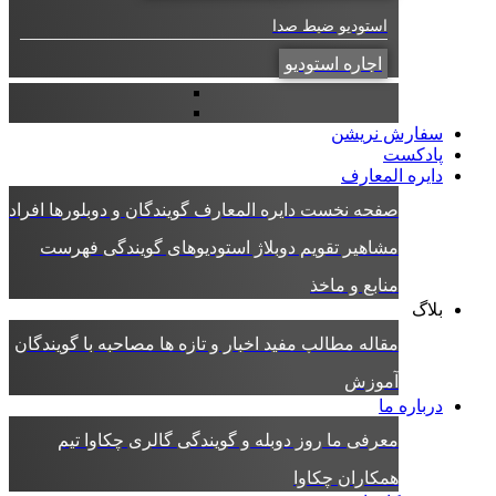
استودیو ضبط صدا
اجاره استودیو
سفارش نریشن
پادکست
دایره المعارف
صفحه نخست دایره المعارف
گویندگان و دوبلورها
افراد
مشاهیر
تقویم دوبلاژ
استودیوهای گویندگی
فهرست
منابع و ماخذ
بلاگ
مقاله
مطالب مفید
اخبار و تازه ها
مصاحبه با گویندگان
آموزش
درباره ما
معرفی ما
روز دوبله و گویندگی
گالری چکاوا
تیم
همکاران چکاوا