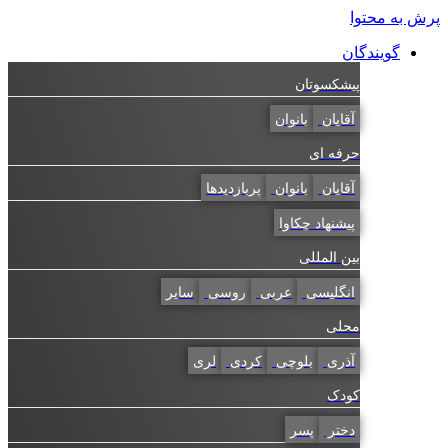
به محتوا
گویندگان
پیشکسوتان
آقایان
بانوان
حرفه ای
آقایان
بانوان
پربازدیدها
پیشنهاد چکاوا
بین المللی
انگلیسی
عربی
روسی
سایر
محلی
آذری
بلوچی
کردی
لری
کودک
دختر
پسر