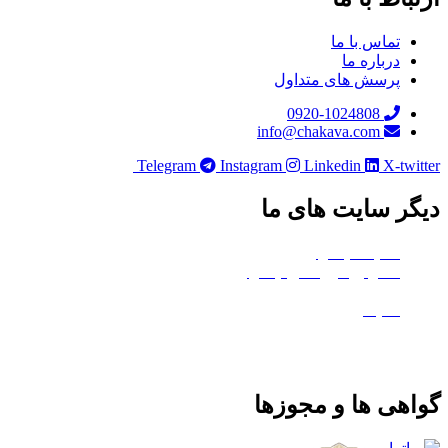
تماس با ما
درباره ما
پرسش های متداول
0920-1024808
info@chakava.com
Telegram
Instagram
Linkedin
X-twi
ر سایت های ما
هلدینگ چکاوا
استودیو کروماکی چکاوا
معدن تی‌وی
ماتیک
هی ها و مجوزها