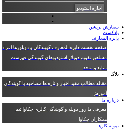
اجاره استودیو
سفارش نریشن
پادکست
دایره المعارف
صفحه نخست دایره المعارف
گویندگان و دوبلورها
افراد
مشاهیر
تقویم دوبلاژ
استودیوهای گویندگی
فهرست
منابع و ماخذ
بلاگ
مقاله
مطالب مفید
اخبار و تازه ها
مصاحبه با گویندگان
آموزش
درباره ما
معرفی ما
روز دوبله و گویندگی
گالری چکاوا
تیم
همکاران چکاوا
نمونه کارها