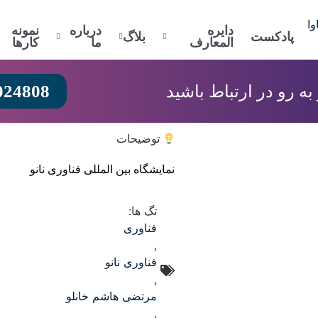
دایره
درباره
نمونه
پادکست
بلاگ
المعارف
ما
کارها
024808
 رو در ارتباط باشید
توضیحات
نمایشگاه بین المللی فناوری نانو
تگ ها:
فناوری
,
فناوری نانو
,
مرتضی هاشم خانلو
,