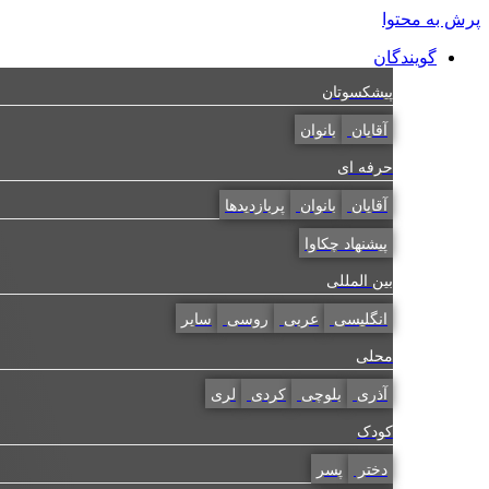
پرش به محتوا
گویندگان
پیشکسوتان
آقایان
بانوان
حرفه ای
آقایان
بانوان
پربازدیدها
پیشنهاد چکاوا
بین المللی
انگلیسی
عربی
روسی
سایر
محلی
آذری
بلوچی
کردی
لری
کودک
دختر
پسر