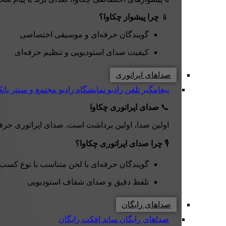
📱
چرا پیشواز چکاوا؟
گویندگان حرفه‌ای و موسیقی اختصاصی
کیفیت صدای استودیویی و تنظیم حرفه‌ای
صداهای اپراتوری
پیغامگیر تلفن
رادیو نمایشگاه
رادیو مجتمع و سنتر
بان
📞
صدای اپراتوری چکاوا
اولین صدا، اولین برداشت است. صدای اپراتوری حرفه‌ای چکاوا با لحن دقیق، صمیمی و کاملاً 
🎙️
چرا صدای اپراتوری چکاوا؟
گویندگان حرفه‌ای با لحن متناسب با نوع کسب‌
تلفظ دقیق و صدای شفاف استودیویی
صداهای رایگان
صداهای رایگان
ساند افکت رایگان