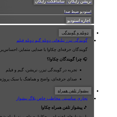
نریشن رایگان
ساندافکت رایگان
استودیو ضبط صدا
اجاره استودیو
دوبله و گویندگی
گویندگی تیزر تبلیغاتی
دوبله گیم
دوبله فیلم
گویندگان حرفه‌ای چکاوا با صدایی متمایز، احساس‌برانگی
🎧
چرا گویندگان چکاوا؟
تجربه در گویندگی تیزر، نریشن، گیم و فیلم
صدای حرفه‌ای، واضح و هماهنگ با سبک پروژه
پیشواز تلفن همراه
تجاری
مناسبتی
مخاطب خاص
بلاگ پیشواز
🎵
پیشواز تلفن همراه چکاوا
با پیشوازهای اختصاصی چکاوا، صدای برند یا پیام شخ