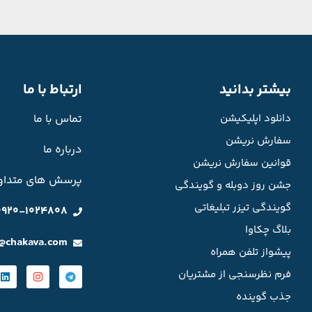
بیشتر بدانید
ارتباط با ما
دانلود اپلیکیشن
تماس با ما
سفارش نریشن
درباره ما
قوانین سفارش نریشن
پرسش های متداو
جشن روز دوبله و گویندگی
گویندگی تیزر تبلیغاتی
0920-1024808
بلاگ چکاوا
o@chakava.com
پیشواز تلفن همراه
فرم نظرسنجی از مشتریان
جذب گوینده