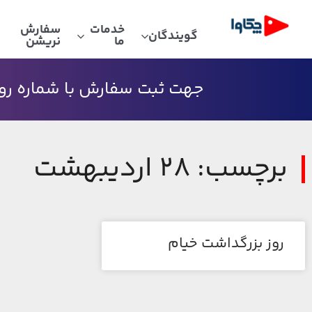
خدمات
سفارش
گویندگان
ما
نریشن
جهت ثبت سفارش با شماره رو به
برچسب: 28 اردیبهشت
روز بزرگداشت خیام