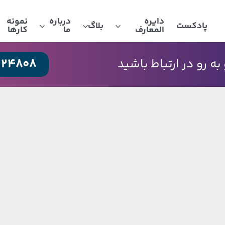
دایره
درباره
نمونه
پادکست
بلاگ
المعارف
ما
کارها
024808
 رو در ارتباط باشید