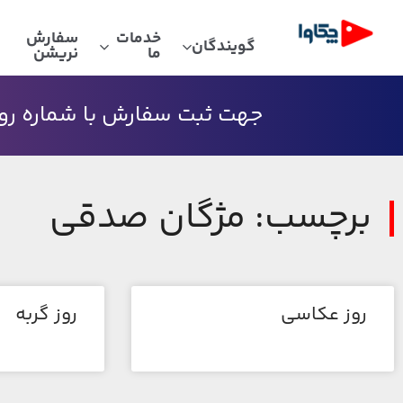
خدمات
سفارش
گویندگان
ما
نریشن
جهت ثبت سفارش با شماره رو به
برچسب: مژگان صدقی
روز عکاسی
روز گربه