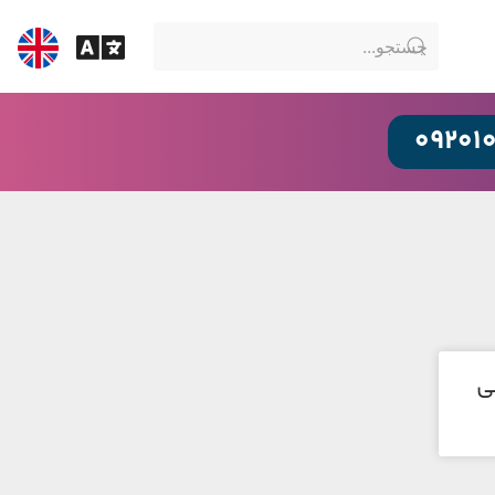
09201
ی