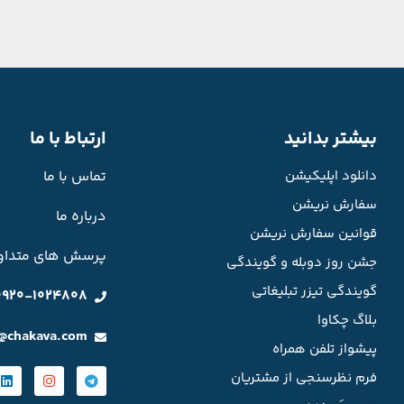
بیشتر بدانید
ارتباط با ما
دانلود اپلیکیشن
تماس با ما
سفارش نریشن
درباره ما
قوانین سفارش نریشن
پرسش های متداو
جشن روز دوبله و گویندگی
گویندگی تیزر تبلیغاتی
0920-1024808
بلاگ چکاوا
o@chakava.com
پیشواز تلفن همراه
فرم نظرسنجی از مشتریان