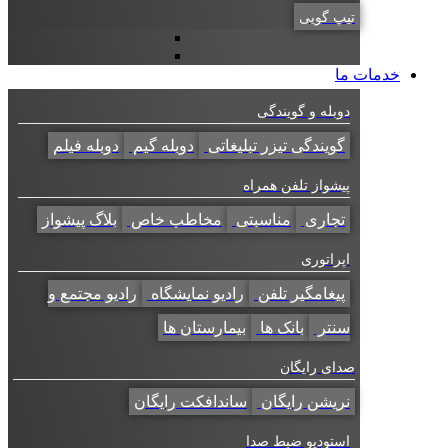
تیپ گویی
خدمات ما
دوبله و گویندگی
گویندگی تیزر تبلیغاتی
دوبله گیم
دوبله فیلم
پیشواز تلفن همراه
تجاری
مناسبتی
مخاطب خاص
بلاگ پیشواز
اپراتوری
پیغامگیر تلفن
رادیو نمایشگاه
رادیو مجتمع و
سنتر
بانک ها
بیمارستان ها
صدای رایگان
نریشن رایگان
ساندافکت رایگان
استودیو ضبط صدا