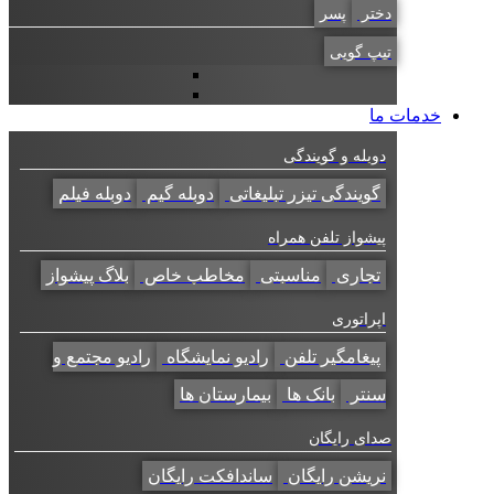
دختر
پسر
تیپ گویی
خدمات ما
دوبله و گویندگی
گویندگی تیزر تبلیغاتی
دوبله گیم
دوبله فیلم
پیشواز تلفن همراه
تجاری
مناسبتی
مخاطب خاص
بلاگ پیشواز
اپراتوری
پیغامگیر تلفن
رادیو نمایشگاه
رادیو مجتمع و
سنتر
بانک ها
بیمارستان ها
صدای رایگان
نریشن رایگان
ساندافکت رایگان