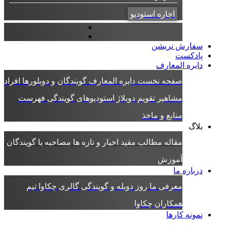
اجاره استودیو
سفارش نریشن
پادکست
دایره المعارف
صفحه نخست دایره المعارف
گویندگان و دوبلورها
افراد
مشاهیر
تقویم دوبلاژ
استودیوهای گویندگی
فهرست
منابع و ماخذ
بلاگ
مقاله
مطالب مفید
اخبار و تازه ها
مصاحبه با گویندگان
آموزش
درباره ما
معرفی ما
روز دوبله و گویندگی
گالری چکاوا
تیم
همکاران چکاوا
نمونه کارها