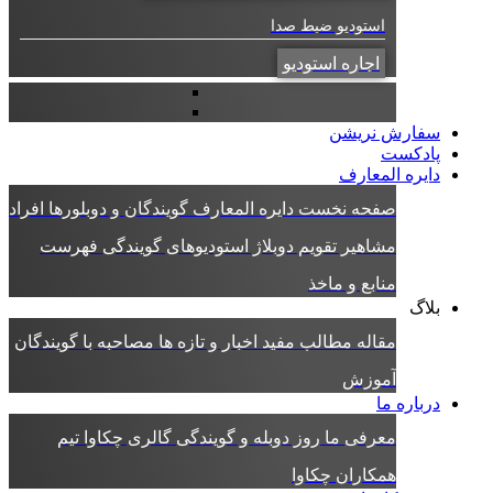
استودیو ضبط صدا
اجاره استودیو
سفارش نریشن
پادکست
دایره المعارف
صفحه نخست دایره المعارف
گویندگان و دوبلورها
افراد
مشاهیر
تقویم دوبلاژ
استودیوهای گویندگی
فهرست
منابع و ماخذ
بلاگ
مقاله
مطالب مفید
اخبار و تازه ها
مصاحبه با گویندگان
آموزش
درباره ما
معرفی ما
روز دوبله و گویندگی
گالری چکاوا
تیم
همکاران چکاوا