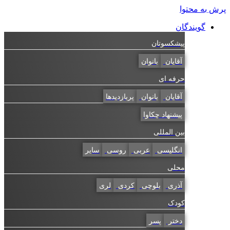
پرش به محتوا
گویندگان
پیشکسوتان
آقایان
بانوان
حرفه ای
آقایان
بانوان
پربازدیدها
پیشنهاد چکاوا
بین المللی
انگلیسی
عربی
روسی
سایر
محلی
آذری
بلوچی
کردی
لری
کودک
دختر
پسر