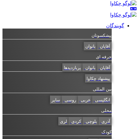
گویندگان
پیشکسوتان
آقایان
بانوان
حرفه ای
آقایان
بانوان
پربازدیدها
پیشنهاد چکاوا
بین المللی
انگلیسی
عربی
روسی
سایر
محلی
آذری
بلوچی
کردی
لری
کودک