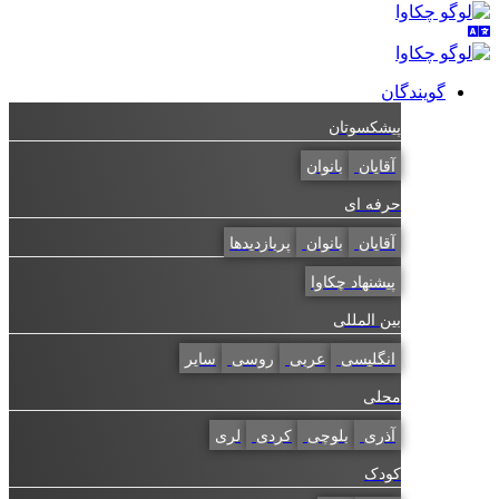
گویندگان
پیشکسوتان
آقایان
بانوان
حرفه ای
آقایان
بانوان
پربازدیدها
پیشنهاد چکاوا
بین المللی
انگلیسی
عربی
روسی
سایر
محلی
آذری
بلوچی
کردی
لری
کودک