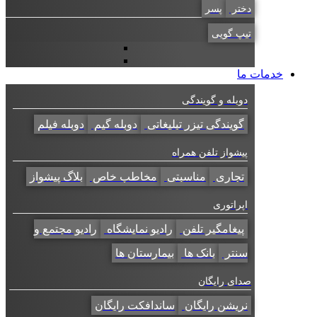
دختر
پسر
تیپ گویی
خدمات ما
دوبله و گویندگی
گویندگی تیزر تبلیغاتی
دوبله گیم
دوبله فیلم
پیشواز تلفن همراه
تجاری
مناسبتی
مخاطب خاص
بلاگ پیشواز
اپراتوری
پیغامگیر تلفن
رادیو نمایشگاه
رادیو مجتمع و
سنتر
بانک ها
بیمارستان ها
صدای رایگان
نریشن رایگان
ساندافکت رایگان