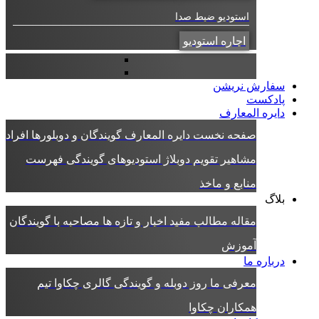
استودیو ضبط صدا
اجاره استودیو
سفارش نریشن
پادکست
دایره المعارف
صفحه نخست دایره المعارف
گویندگان و دوبلورها
افراد
مشاهیر
تقویم دوبلاژ
استودیوهای گویندگی
فهرست
منابع و ماخذ
بلاگ
مقاله
مطالب مفید
اخبار و تازه ها
مصاحبه با گویندگان
آموزش
درباره ما
معرفی ما
روز دوبله و گویندگی
گالری چکاوا
تیم
همکاران چکاوا