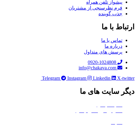
پیشواز تلفن همراه
فرم نظرسنجی از مشتریان
جذب گوینده
باط با ما
تماس با ما
درباره ما
پرسش های متداول
0920-1024808
info@chakava.com
Telegram
Instagram
Linkedin
X-twi
ر سایت های ما
هلدینگ چکاوا
استودیو کروماکی چکاوا
معدن تی‌وی
ماتیک