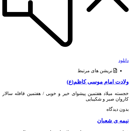
د
نریشن های مرتبط
دت امام موسی کاظم(ع)
ه میلاد هفتمین پیشوای خیر و خوبی / هفتمین قافله سالار
ان صبر و شکیبایی
 دیدگاه
ه ی شعبان