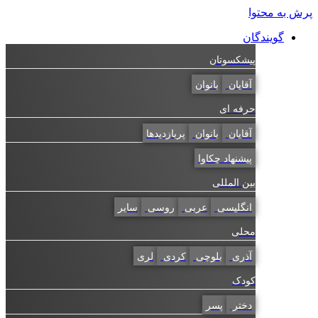
به محتوا
گویندگان
پیشکسوتان
آقایان
بانوان
حرفه ای
آقایان
بانوان
پربازدیدها
پیشنهاد چکاوا
بین المللی
انگلیسی
عربی
روسی
سایر
محلی
آذری
بلوچی
کردی
لری
کودک
دختر
پسر