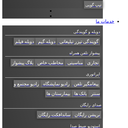
تیپ گویی
خدمات ما
دوبله و گویندگی
گویندگی تیزر تبلیغاتی
دوبله گیم
دوبله فیلم
پیشواز تلفن همراه
تجاری
مناسبتی
مخاطب خاص
بلاگ پیشواز
اپراتوری
پیغامگیر تلفن
رادیو نمایشگاه
رادیو مجتمع و
سنتر
بانک ها
بیمارستان ها
صدای رایگان
نریشن رایگان
ساندافکت رایگان
استودیو ضبط صدا