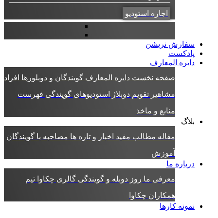
اجاره استودیو
سفارش نریشن
پادکست
دایره المعارف
صفحه نخست دایره المعارف
گویندگان و دوبلورها
افراد
مشاهیر
تقویم دوبلاژ
استودیوهای گویندگی
فهرست
منابع و ماخذ
بلاگ
مقاله
مطالب مفید
اخبار و تازه ها
مصاحبه با گویندگان
آموزش
درباره ما
معرفی ما
روز دوبله و گویندگی
گالری چکاوا
تیم
همکاران چکاوا
نمونه کارها