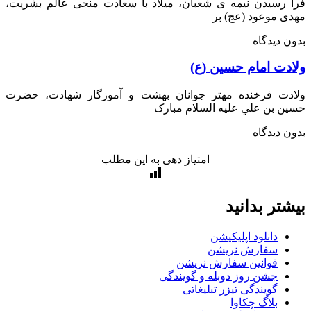
رسیدن نیمه ی شعبان، میلاد با سعادت منجی عالم بشریت،
 موعود (عج) بر
 دیدگاه
دت امام حسین (ع)
دت فرخنده مهتر جوانان بهشت و آموزگار شهادت، حضرت
 بن علي عليه السلام مبارک
 دیدگاه
امتیاز دهی به این مطلب
تر بدانید
دانلود اپلیکیشن
سفارش نریشن
قوانین سفارش نریشن
جشن روز دوبله و گویندگی
گویندگی تیزر تبلیغاتی
بلاگ چکاوا