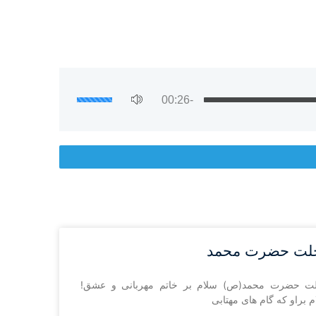
-00:26
لت حضرت محمد
ت حضرت محمد(ص) سلام بر خاتم مهربانى و عشق!
 براو که گام هاى مهتابى