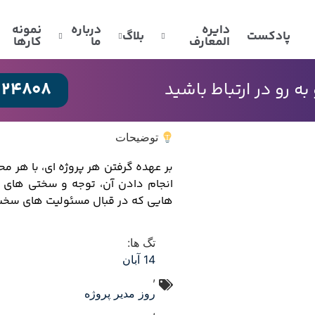
دایره
درباره
نمونه
پادکست
بلاگ
المعارف
ما
کارها
024808
 رو در ارتباط باشید
توضیحات
بر عهده گرفتن هر پروژه ای، با هر 
انجام دادن آن، توجه و سختی های زی
هایی که در قبال مسئولیت های سخت ا
تگ ها:
14 آبان
,
روز مدیر پروژه
,