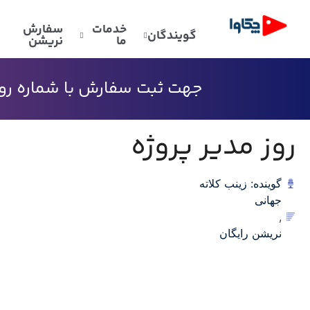
خدمات
سفارش
گویندگان
ما
نریشن
جهت ثبت سفارش با شماره رو به
روز مدیر پروژه
گوینده: زینب کلاته
جهانی
,
نریشن رایگان