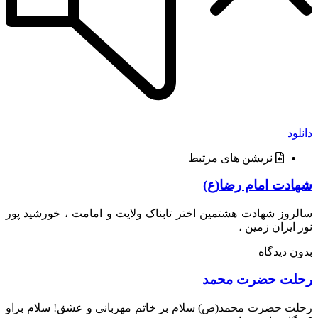
د
نریشن های مرتبط
دت امام رضا(ع)
وز شهادت هشتمین اختر تابناک ولایت و امامت ، خورشید پور
ایران زمین ،
 دیدگاه
ت حضرت محمد
 حضرت محمد(ص) سلام بر خاتم مهربانى و عشق! سلام براو