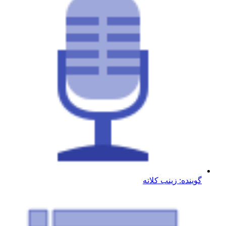
گوینده: زینب کلاته