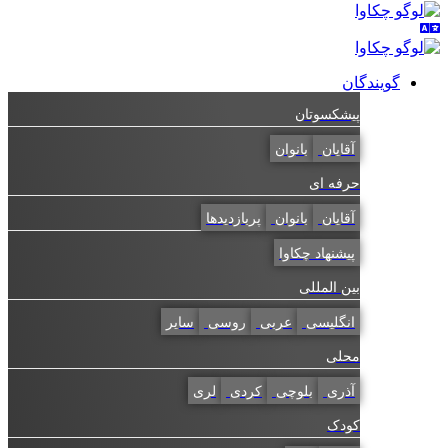
گویندگان
پیشکسوتان
آقایان
بانوان
حرفه ای
آقایان
بانوان
پربازدیدها
پیشنهاد چکاوا
بین المللی
انگلیسی
عربی
روسی
سایر
محلی
آذری
بلوچی
کردی
لری
کودک