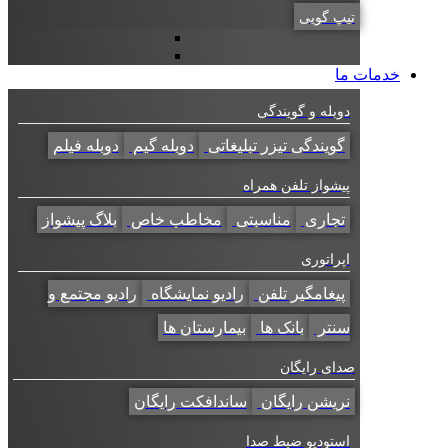
تیپ گویی
خدمات ما
دوبله و گویندگی
گویندگی تیزر تبلیغاتی
دوبله گیم
دوبله فیلم
پیشواز تلفن همراه
تجاری
مناسبتی
مخاطب خاص
بلاگ پیشواز
اپراتوری
پیغامگیر تلفن
رادیو نمایشگاه
رادیو مجتمع و
سنتر
بانک ها
بیمارستان ها
صدای رایگان
نریشن رایگان
ساندافکت رایگان
استودیو ضبط صدا