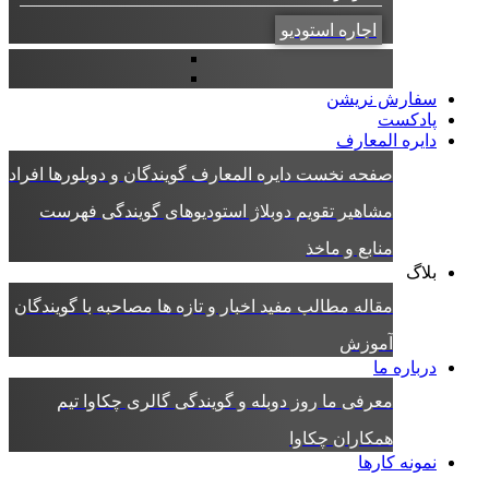
اجاره استودیو
سفارش نریشن
پادکست
دایره المعارف
صفحه نخست دایره المعارف
گویندگان و دوبلورها
افراد
مشاهیر
تقویم دوبلاژ
استودیوهای گویندگی
فهرست
منابع و ماخذ
بلاگ
مقاله
مطالب مفید
اخبار و تازه ها
مصاحبه با گویندگان
آموزش
درباره ما
معرفی ما
روز دوبله و گویندگی
گالری چکاوا
تیم
همکاران چکاوا
نمونه کارها