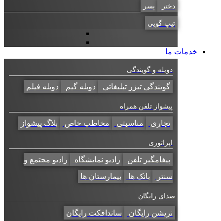
دختر
پسر
تیپ گویی
خدمات ما
دوبله و گویندگی
گویندگی تیزر تبلیغاتی
دوبله گیم
دوبله فیلم
پیشواز تلفن همراه
تجاری
مناسبتی
مخاطب خاص
بلاگ پیشواز
اپراتوری
پیغامگیر تلفن
رادیو نمایشگاه
رادیو مجتمع و
سنتر
بانک ها
بیمارستان ها
صدای رایگان
نریشن رایگان
ساندافکت رایگان