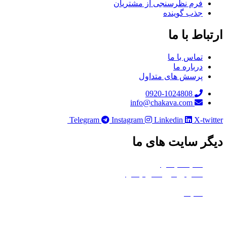
فرم نظرسنجی از مشتریان
جذب گوینده
باط با ما
تماس با ما
درباره ما
پرسش های متداول
0920-1024808
info@chakava.com
Telegram
Instagram
Linkedin
X-twi
ر سایت های ما
هلدینگ چکاوا
استودیو کروماکی چکاوا
معدن تی‌وی
ماتیک