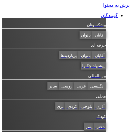
به محتوا
گویندگان
پیشکسوتان
آقایان
بانوان
حرفه ای
آقایان
بانوان
پربازدیدها
پیشنهاد چکاوا
بین المللی
انگلیسی
عربی
روسی
سایر
محلی
آذری
بلوچی
کردی
لری
کودک
دختر
پسر