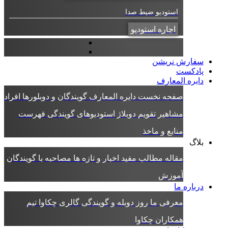
استودیو ضبط صدا
اجاره استودیو
سفارش نریشن
پادکست
دایره المعارف
صفحه نخست دایره المعارف
گویندگان و دوبلورها
افراد
مشاهیر
تقویم دوبلاژ
استودیوهای گویندگی
فهرست
منابع و ماخذ
بلاگ
مقاله
مطالب مفید
اخبار و تازه ها
مصاحبه با گویندگان
آموزش
درباره ما
معرفی ما
روز دوبله و گویندگی
گالری چکاوا
تیم
همکاران چکاوا