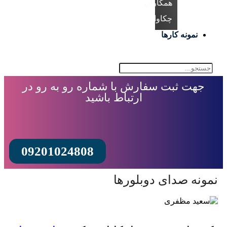
همکاران
چکاوا
نمونه کارها
جهت ثبت سفارش با شماره رو به رو در
ارتباط باشید
09201024808
ونه صدای دوبلورها