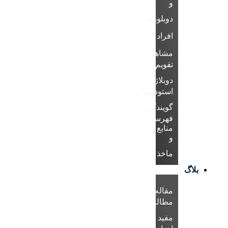
و
دوبلورها
افراد
مشاهیر
تقویم
دوبلاژ
استودیوهای
گویندگی
فهرست
منابع
و
ماخذ
بلاگ
مقاله
مطالب
مفید