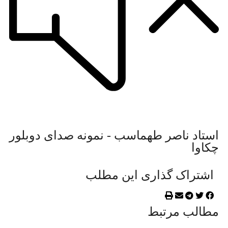
تاد ناصر طهماسب - نمونه صدای دوبلور
اوا
شتراک گذاری این مطلب
الب مرتبط