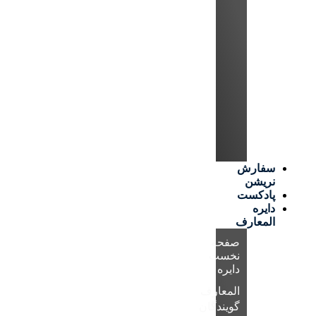
سفارش
نریشن
پادکست
دایره
المعارف
صفحه
نخست
دایره
المعارف
گویندگان