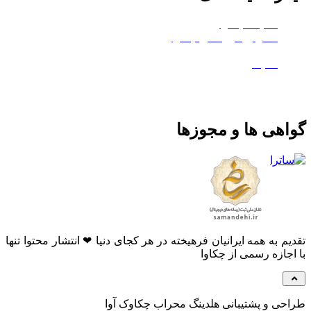
هلدینگ چکاوا
استودیو کروماکی چکاوا
معدن تی‌وی
ماتیک
هی ها و مجوزها
م به همه ایرانیان فرهیخته در هر کجای دنیا ❤ انتشار محتوا تنها
جازه رسمی از چکاوا
ی و پشتیبانی هلدینگ محراب چکاوک آوا