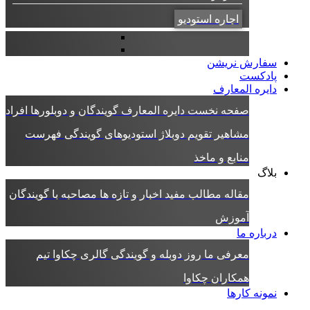
اجاره استودیو
سفارش نریشن
پادکست
دایره المعارف
صفحه نخست دایره المعارف
گویندگان و دوبلورها
افراد
مشاهیر
تقویم دوبلاژ
استودیوهای گویندگی
فهرست
منابع و ماخذ
بلاگ
مقاله
مطالب مفید
اخبار و تازه ها
مصاحبه با گویندگان
آموزش
درباره ما
معرفی ما
روز دوبله و گویندگی
گالری چکاوا
تیم
همکاران چکاوا
نمونه کارها