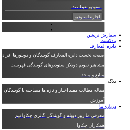
استودیو ضبط صدا
اجاره استودیو
سفارش نریشن
پادکست
دایره المعارف
صفحه نخست دایره المعارف
گویندگان و دوبلورها
افراد
مشاهیر
تقویم دوبلاژ
استودیوهای گویندگی
فهرست
منابع و ماخذ
بلاگ
مقاله
مطالب مفید
اخبار و تازه ها
مصاحبه با گویندگان
آموزش
درباره ما
معرفی ما
روز دوبله و گویندگی
گالری چکاوا
تیم
همکاران چکاوا