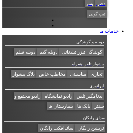
دختر
پسر
تیپ گویی
خدمات ما
دوبله و گویندگی
گویندگی تیزر تبلیغاتی
دوبله گیم
دوبله فیلم
پیشواز تلفن همراه
تجاری
مناسبتی
مخاطب خاص
بلاگ پیشواز
اپراتوری
پیغامگیر تلفن
رادیو نمایشگاه
رادیو مجتمع و
سنتر
بانک ها
بیمارستان ها
صدای رایگان
نریشن رایگان
ساندافکت رایگان