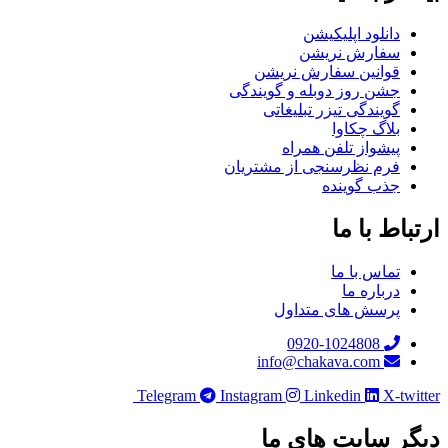
دانلود اپلیکیشن
سفارش نریشن
قوانین سفارش نریشن
جشن روز دوبله و گویندگی
گویندگی تیزر تبلیغاتی
بلاگ چکاوا
پیشواز تلفن همراه
فرم نظرسنجی از مشتریان
جذب گوینده
باط با ما
تماس با ما
درباره ما
پرسش های متداول
0920-1024808
info@chakava.com
Telegram
Instagram
Linkedin
X-twi
ر سایت های ما