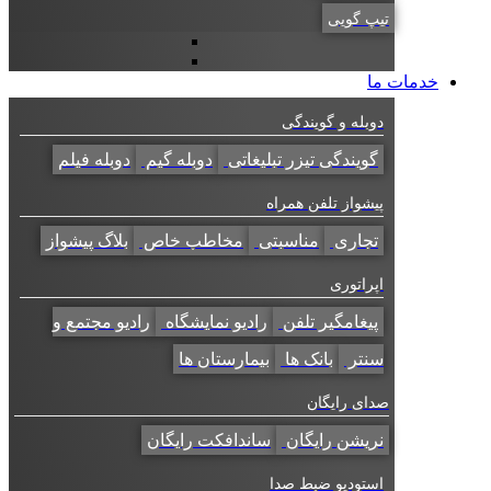
تیپ گویی
خدمات ما
دوبله و گویندگی
گویندگی تیزر تبلیغاتی
دوبله گیم
دوبله فیلم
پیشواز تلفن همراه
تجاری
مناسبتی
مخاطب خاص
بلاگ پیشواز
اپراتوری
پیغامگیر تلفن
رادیو نمایشگاه
رادیو مجتمع و
سنتر
بانک ها
بیمارستان ها
صدای رایگان
نریشن رایگان
ساندافکت رایگان
استودیو ضبط صدا