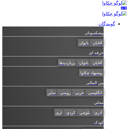
گویندگان
پیشکسوتان
آقایان
بانوان
حرفه ای
آقایان
بانوان
پربازدیدها
پیشنهاد چکاوا
بین المللی
انگلیسی
عربی
روسی
سایر
محلی
آذری
بلوچی
کردی
لری
کودک