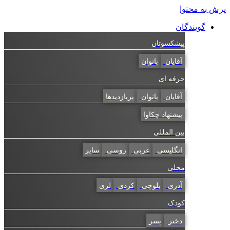
به محتوا
گویندگان
پیشکسوتان
آقایان
بانوان
حرفه ای
آقایان
بانوان
پربازدیدها
پیشنهاد چکاوا
بین المللی
انگلیسی
عربی
روسی
سایر
محلی
آذری
بلوچی
کردی
لری
کودک
دختر
پسر