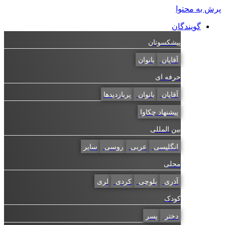
به محتوا
گویندگان
پیشکسوتان
آقایان
بانوان
حرفه ای
آقایان
بانوان
پربازدیدها
پیشنهاد چکاوا
بین المللی
انگلیسی
عربی
روسی
سایر
محلی
آذری
بلوچی
کردی
لری
کودک
دختر
پسر