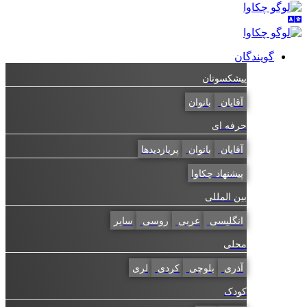
گویندگان
پیشکسوتان
آقایان
بانوان
حرفه ای
آقایان
بانوان
پربازدیدها
پیشنهاد چکاوا
بین المللی
انگلیسی
عربی
روسی
سایر
محلی
آذری
بلوچی
کردی
لری
کودک