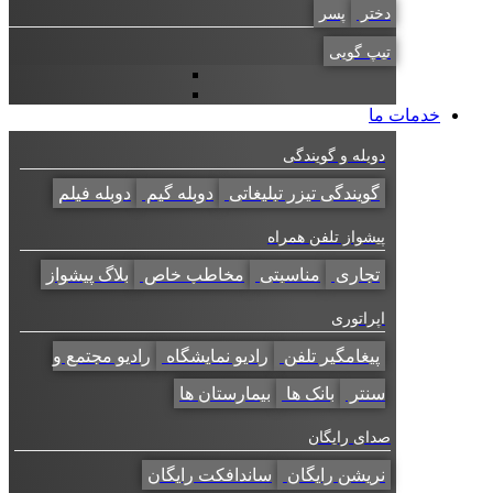
دختر
پسر
تیپ گویی
خدمات ما
دوبله و گویندگی
گویندگی تیزر تبلیغاتی
دوبله گیم
دوبله فیلم
پیشواز تلفن همراه
تجاری
مناسبتی
مخاطب خاص
بلاگ پیشواز
اپراتوری
پیغامگیر تلفن
رادیو نمایشگاه
رادیو مجتمع و
سنتر
بانک ها
بیمارستان ها
صدای رایگان
نریشن رایگان
ساندافکت رایگان