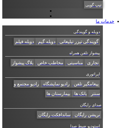
تیپ گویی
خدمات ما
دوبله و گویندگی
گویندگی تیزر تبلیغاتی
دوبله گیم
دوبله فیلم
پیشواز تلفن همراه
تجاری
مناسبتی
مخاطب خاص
بلاگ پیشواز
اپراتوری
پیغامگیر تلفن
رادیو نمایشگاه
رادیو مجتمع و
سنتر
بانک ها
بیمارستان ها
صدای رایگان
نریشن رایگان
ساندافکت رایگان
استودیو ضبط صدا