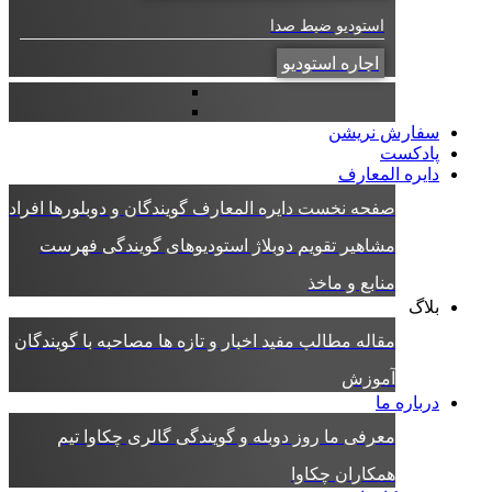
استودیو ضبط صدا
اجاره استودیو
سفارش نریشن
پادکست
دایره المعارف
صفحه نخست دایره المعارف
گویندگان و دوبلورها
افراد
مشاهیر
تقویم دوبلاژ
استودیوهای گویندگی
فهرست
منابع و ماخذ
بلاگ
مقاله
مطالب مفید
اخبار و تازه ها
مصاحبه با گویندگان
آموزش
درباره ما
معرفی ما
روز دوبله و گویندگی
گالری چکاوا
تیم
همکاران چکاوا