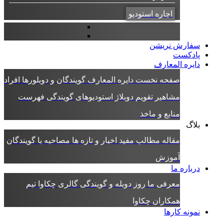
اجاره استودیو
سفارش نریشن
پادکست
دایره المعارف
صفحه نخست دایره المعارف
گویندگان و دوبلورها
افراد
مشاهیر
تقویم دوبلاژ
استودیوهای گویندگی
فهرست
منابع و ماخذ
بلاگ
مقاله
مطالب مفید
اخبار و تازه ها
مصاحبه با گویندگان
آموزش
درباره ما
معرفی ما
روز دوبله و گویندگی
گالری چکاوا
تیم
همکاران چکاوا
نمونه کارها