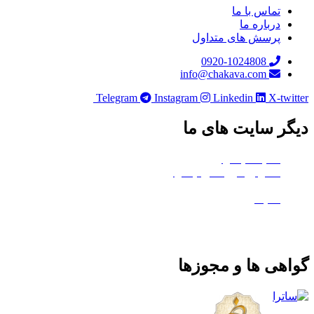
تماس با ما
درباره ما
پرسش های متداول
0920-1024808
info@chakava.com
Telegram
Instagram
Linkedin
X-twi
ر سایت های ما
هلدینگ چکاوا
استودیو کروماکی چکاوا
معدن تی‌وی
ماتیک
هی ها و مجوزها