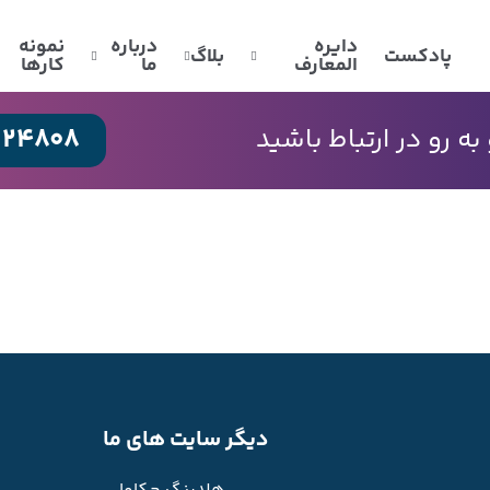
دایره
درباره
نمونه
پادکست
بلاگ
المعارف
ما
کارها
024808
 رو در ارتباط باشید
دیگر سایت های ما