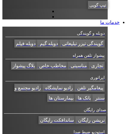
تیپ گویی
خدمات ما
دوبله و گویندگی
گویندگی تیزر تبلیغاتی
دوبله گیم
دوبله فیلم
پیشواز تلفن همراه
تجاری
مناسبتی
مخاطب خاص
بلاگ پیشواز
اپراتوری
پیغامگیر تلفن
رادیو نمایشگاه
رادیو مجتمع و
سنتر
بانک ها
بیمارستان ها
صدای رایگان
نریشن رایگان
ساندافکت رایگان
استودیو ضبط صدا