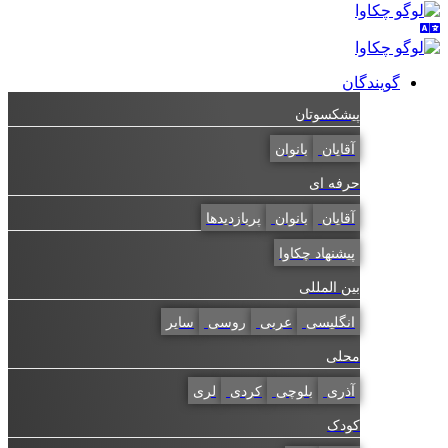
گویندگان
پیشکسوتان
آقایان
بانوان
حرفه ای
آقایان
بانوان
پربازدیدها
پیشنهاد چکاوا
بین المللی
انگلیسی
عربی
روسی
سایر
محلی
آذری
بلوچی
کردی
لری
کودک