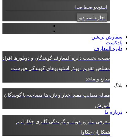
استودیو ضبط صدا
اجاره استودیو
سفارش نریشن
پادکست
دایره المعارف
صفحه نخست دایره المعارف
گویندگان و دوبلورها
افراد
مشاهیر
تقویم دوبلاژ
استودیوهای گویندگی
فهرست
منابع و ماخذ
بلاگ
مقاله
مطالب مفید
اخبار و تازه ها
مصاحبه با گویندگان
آموزش
درباره ما
معرفی ما
روز دوبله و گویندگی
گالری چکاوا
تیم
همکاران چکاوا