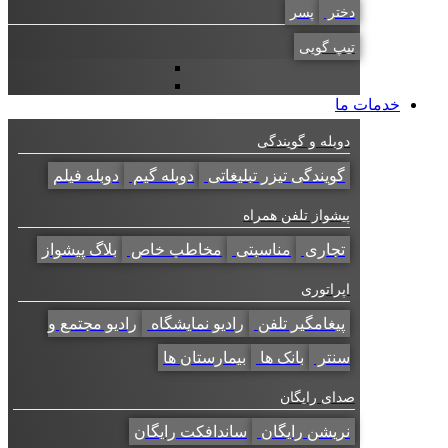
دختر
پسر
تیپ گویی
خدمات ما
دوبله و گویندگی
گویندگی تیزر تبلیغاتی
دوبله گیم
دوبله فیلم
پیشواز تلفن همراه
تجاری
مناسبتی
مخاطب خاص
بلاگ پیشواز
اپراتوری
پیغامگیر تلفن
رادیو نمایشگاه
رادیو مجتمع و
سنتر
بانک ها
بیمارستان ها
صدای رایگان
نریشن رایگان
ساندافکت رایگان