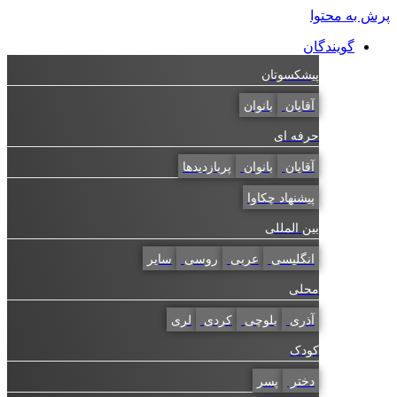
پرش به محتوا
گویندگان
پیشکسوتان
آقایان
بانوان
حرفه ای
آقایان
بانوان
پربازدیدها
پیشنهاد چکاوا
بین المللی
انگلیسی
عربی
روسی
سایر
محلی
آذری
بلوچی
کردی
لری
کودک
دختر
پسر