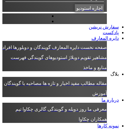
اجاره استودیو
سفارش نریشن
پادکست
دایره المعارف
صفحه نخست دایره المعارف
گویندگان و دوبلورها
افراد
مشاهیر
تقویم دوبلاژ
استودیوهای گویندگی
فهرست
منابع و ماخذ
بلاگ
مقاله
مطالب مفید
اخبار و تازه ها
مصاحبه با گویندگان
آموزش
درباره ما
معرفی ما
روز دوبله و گویندگی
گالری چکاوا
تیم
همکاران چکاوا
نمونه کارها