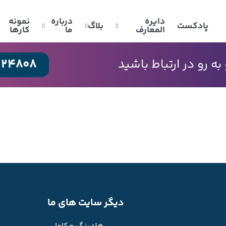
دایره
درباره
نمونه
پادکست
بلاگ
المعارف
ما
کارها
024808
 رو در ارتباط باشید
دیگر سایت های ما