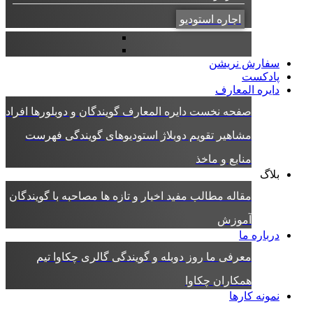
اجاره استودیو
سفارش نریشن
پادکست
دایره المعارف
صفحه نخست دایره المعارف
گویندگان و دوبلورها
افراد
مشاهیر
تقویم دوبلاژ
استودیوهای گویندگی
فهرست
منابع و ماخذ
بلاگ
مقاله
مطالب مفید
اخبار و تازه ها
مصاحبه با گویندگان
آموزش
درباره ما
معرفی ما
روز دوبله و گویندگی
گالری چکاوا
تیم
همکاران چکاوا
نمونه کارها