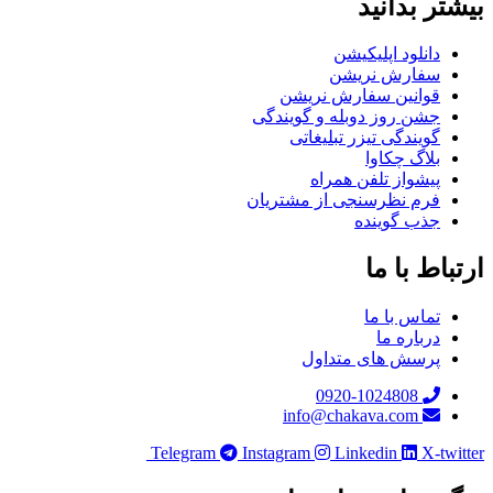
بیشتر بدانید
دانلود اپلیکیشن
سفارش نریشن
قوانین سفارش نریشن
جشن روز دوبله و گویندگی
گویندگی تیزر تبلیغاتی
بلاگ چکاوا
پیشواز تلفن همراه
فرم نظرسنجی از مشتریان
جذب گوینده
ارتباط با ما
تماس با ما
درباره ما
پرسش های متداول
0920-1024808
info@chakava.com
Telegram
Instagram
Linkedin
X-twitter