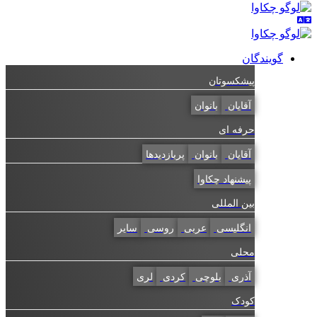
گویندگان
پیشکسوتان
آقایان
بانوان
حرفه ای
آقایان
بانوان
پربازدیدها
پیشنهاد چکاوا
بین المللی
انگلیسی
عربی
روسی
سایر
محلی
آذری
بلوچی
کردی
لری
کودک