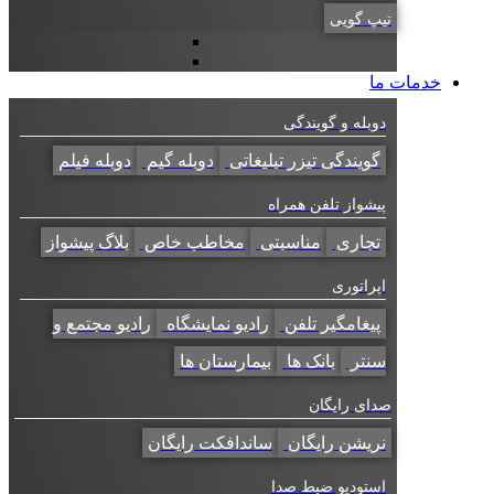
تیپ گویی
خدمات ما
دوبله و گویندگی
گویندگی تیزر تبلیغاتی
دوبله گیم
دوبله فیلم
پیشواز تلفن همراه
تجاری
مناسبتی
مخاطب خاص
بلاگ پیشواز
اپراتوری
پیغامگیر تلفن
رادیو نمایشگاه
رادیو مجتمع و
سنتر
بانک ها
بیمارستان ها
صدای رایگان
نریشن رایگان
ساندافکت رایگان
استودیو ضبط صدا