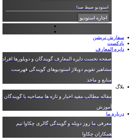
استودیو ضبط صدا
اجاره استودیو
سفارش نریشن
پادکست
دایره المعارف
صفحه نخست دایره المعارف
گویندگان و دوبلورها
افراد
مشاهیر
تقویم دوبلاژ
استودیوهای گویندگی
فهرست
منابع و ماخذ
بلاگ
مقاله
مطالب مفید
اخبار و تازه ها
مصاحبه با گویندگان
آموزش
درباره ما
معرفی ما
روز دوبله و گویندگی
گالری چکاوا
تیم
همکاران چکاوا