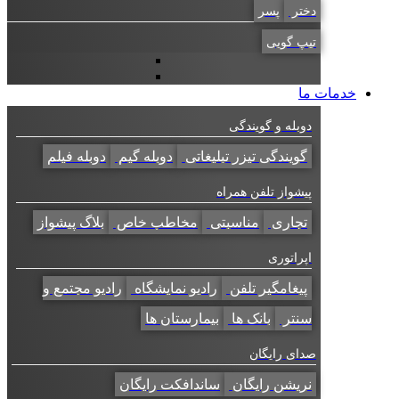
دختر
پسر
تیپ گویی
خدمات ما
دوبله و گویندگی
گویندگی تیزر تبلیغاتی
دوبله گیم
دوبله فیلم
پیشواز تلفن همراه
تجاری
مناسبتی
مخاطب خاص
بلاگ پیشواز
اپراتوری
پیغامگیر تلفن
رادیو نمایشگاه
رادیو مجتمع و
سنتر
بانک ها
بیمارستان ها
صدای رایگان
نریشن رایگان
ساندافکت رایگان