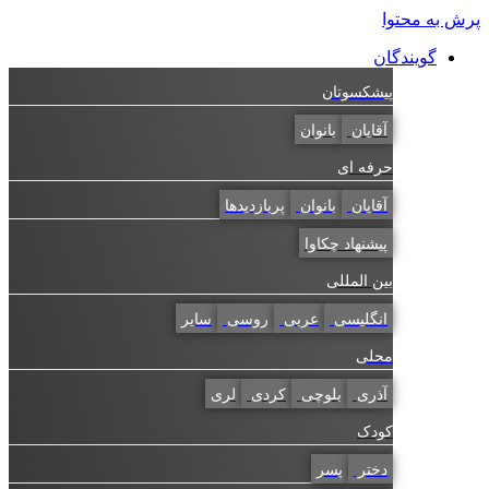
پرش به محتوا
گویندگان
پیشکسوتان
آقایان
بانوان
حرفه ای
آقایان
بانوان
پربازدیدها
پیشنهاد چکاوا
بین المللی
انگلیسی
عربی
روسی
سایر
محلی
آذری
بلوچی
کردی
لری
کودک
دختر
پسر