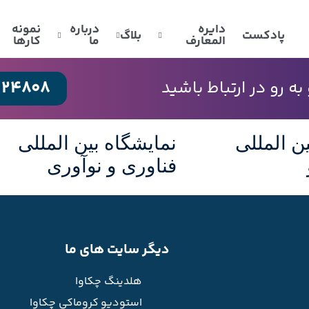
دایره
درباره
نمونه
پادکست
بلاگ
المعارف
ما
کارها
024808
 رو در ارتباط باشید
ن المللی
نمایشگاه بین المللی
فناوری و نوآوری
دیگر سایت های ما
هلدینگ چکاوا
استودیو کروماکی چکاوا