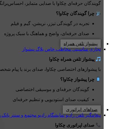
گویندگان حرفه‌ای چکاوا با صدایی متمایز، احساس‌برانگیز 
چرا گویندگان چکاوا؟
تجربه در گویندگی تیزر، نریشن، گیم و فیلم
صدای حرفه‌ای، واضح و هماهنگ با سبک پروژه
پیشواز تلفن همراه
تجاری
مناسبتی
مخاطب خاص
بلاگ پیشواز
پیشواز تلفن همراه چکاوا
با پیشوازهای اختصاصی چکاوا، صدای برند یا پیام شخصی
چرا پیشواز چکاوا؟
گویندگان حرفه‌ای و موسیقی اختصاصی
کیفیت صدای استودیویی و تنظیم حرفه‌ای
صداهای اپراتوری
پیغامگیر تلفن
رادیو نمایشگاه
رادیو مجتمع و سنتر
بانک 
صدای اپراتوری چکاوا