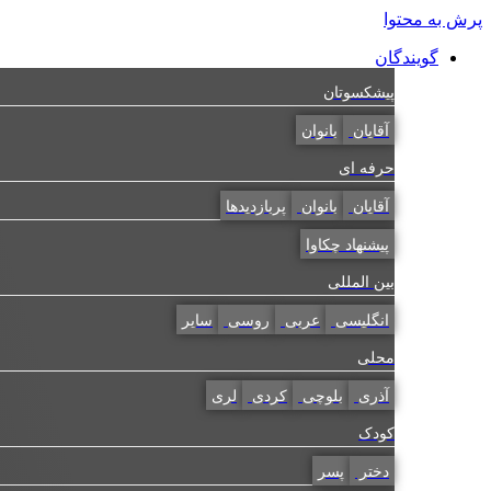
پرش به محتوا
گویندگان
پیشکسوتان
آقایان
بانوان
حرفه ای
آقایان
بانوان
پربازدیدها
پیشنهاد چکاوا
بین المللی
انگلیسی
عربی
روسی
سایر
محلی
آذری
بلوچی
کردی
لری
کودک
دختر
پسر