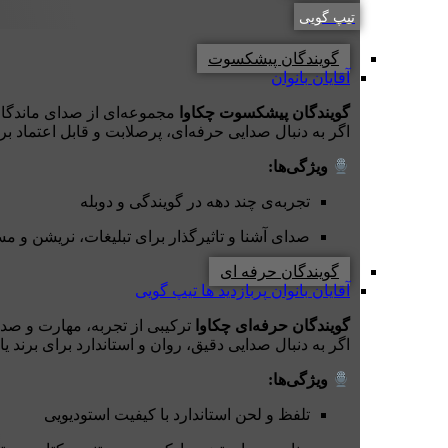
تیپ گویی
گویندگان پیشکسوت
آقایان
بانوان
گویندگان پیشکسوت چکاوا
مجموعه‌ای از صدای ماندگارتر
اگر به دنبال صدایی حرفه‌ای، پرصلابت و قابل اعتماد ب
ویژگی‌ها:
تجربه‌ی چند دهه در گویندگی و دوبله
صدای آشنا و تاثیرگذار برای تبلیغات، نریشن و مس
گویندگان حرفه ای
آقایان
بانوان
پربازدید ها
تیپ گویی
گویندگان حرفه‌ای چکاوا
ترکیبی از تجربه، مهارت و صدا
اگر به دنبال صدایی دقیق، روان و استاندارد برای برند ی
ویژگی‌ها:
تلفظ و لحن استاندارد با کیفیت استودیویی