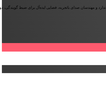
ندارد و مهندسان صدای باتجربه، فضایی ایده‌آل برای ضبط گویندگی، د