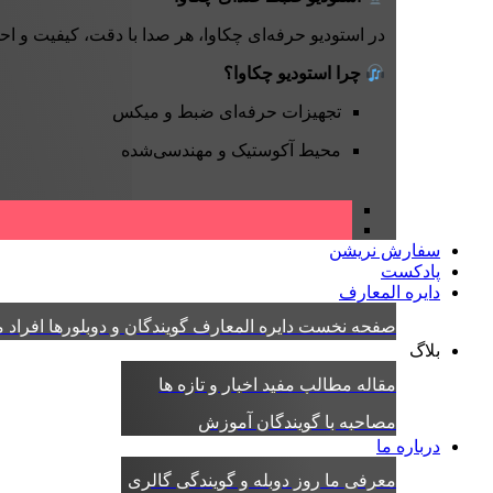
در استودیو حرفه‌ای چکاوا، هر صدا با دقت، کیفیت و ا
چرا استودیو چکاوا؟
تجهیزات حرفه‌ای ضبط و میکس
محیط آکوستیک و مهندسی‌شده
سفارش نریشن
پادکست
دایره المعارف
صفحه نخست دایره المعارف
گویندگان و دوبلورها
افراد
م
بلاگ
مقاله
مطالب مفید
اخبار و تازه ها
مصاحبه با گویندگان
آموزش
درباره ما
معرفی ما
روز دوبله و گویندگی
گالری