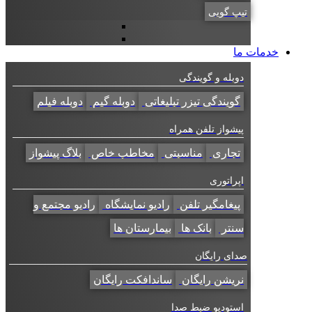
تیپ گویی
خدمات ما
دوبله و گویندگی
گویندگی تیزر تبلیغاتی
دوبله گیم
دوبله فیلم
پیشواز تلفن همراه
تجاری
مناسبتی
مخاطب خاص
بلاگ پیشواز
اپراتوری
پیغامگیر تلفن
رادیو نمایشگاه
رادیو مجتمع و
سنتر
بانک ها
بیمارستان ها
صدای رایگان
نریشن رایگان
ساندافکت رایگان
استودیو ضبط صدا