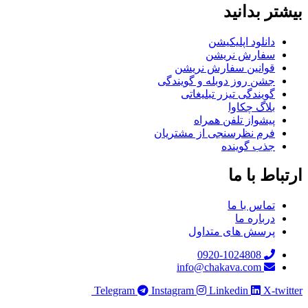
بیشتر بدانید
دانلود اپلیکیشن
سفارش نریشن
قوانین سفارش نریشن
جشن روز دوبله و گویندگی
گویندگی تیزر تبلیغاتی
بلاگ چکاوا
پیشواز تلفن همراه
فرم نظرسنجی از مشتریان
جذب گوینده
ارتباط با ما
تماس با ما
درباره ما
پرسش های متداول
0920-1024808
info@chakava.com
Telegram
Instagram
Linkedin
X-twitter