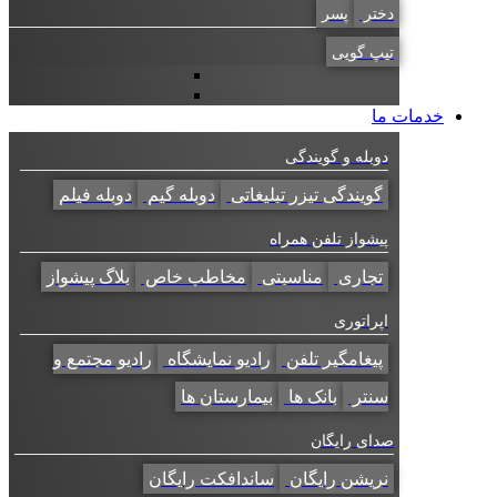
دختر
پسر
تیپ گویی
خدمات ما
دوبله و گویندگی
گویندگی تیزر تبلیغاتی
دوبله گیم
دوبله فیلم
پیشواز تلفن همراه
تجاری
مناسبتی
مخاطب خاص
بلاگ پیشواز
اپراتوری
پیغامگیر تلفن
رادیو نمایشگاه
رادیو مجتمع و
سنتر
بانک ها
بیمارستان ها
صدای رایگان
نریشن رایگان
ساندافکت رایگان