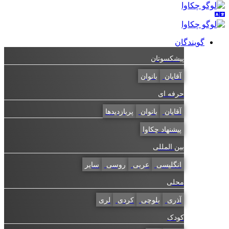
گویندگان
پیشکسوتان
آقایان
بانوان
حرفه ای
آقایان
بانوان
پربازدیدها
پیشنهاد چکاوا
بین المللی
انگلیسی
عربی
روسی
سایر
محلی
آذری
بلوچی
کردی
لری
کودک