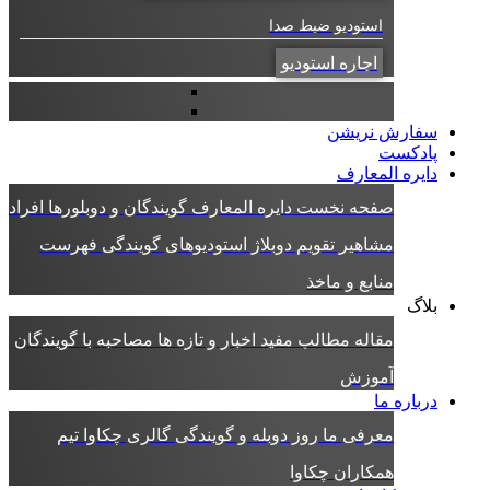
استودیو ضبط صدا
اجاره استودیو
سفارش نریشن
پادکست
دایره المعارف
صفحه نخست دایره المعارف
گویندگان و دوبلورها
افراد
مشاهیر
تقویم دوبلاژ
استودیوهای گویندگی
فهرست
منابع و ماخذ
بلاگ
مقاله
مطالب مفید
اخبار و تازه ها
مصاحبه با گویندگان
آموزش
درباره ما
معرفی ما
روز دوبله و گویندگی
گالری چکاوا
تیم
همکاران چکاوا