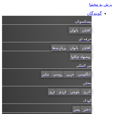
پرش به محتوا
گویندگان
پیشکسوتان
آقایان
بانوان
حرفه ای
آقایان
بانوان
پربازدیدها
پیشنهاد چکاوا
بین المللی
انگلیسی
عربی
روسی
سایر
محلی
آذری
بلوچی
کردی
لری
کودک
دختر
پسر