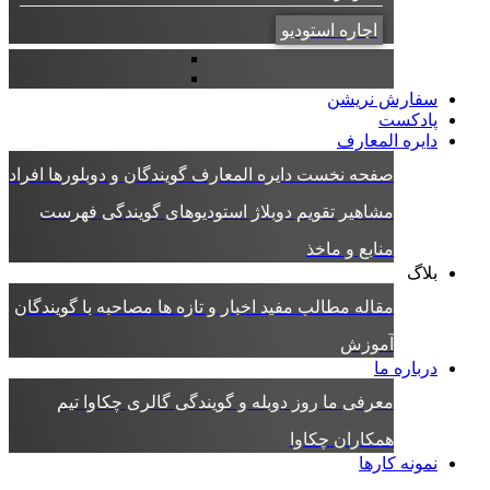
اجاره استودیو
سفارش نریشن
پادکست
دایره المعارف
صفحه نخست دایره المعارف
گویندگان و دوبلورها
افراد
مشاهیر
تقویم دوبلاژ
استودیوهای گویندگی
فهرست
منابع و ماخذ
بلاگ
مقاله
مطالب مفید
اخبار و تازه ها
مصاحبه با گویندگان
آموزش
درباره ما
معرفی ما
روز دوبله و گویندگی
گالری چکاوا
تیم
همکاران چکاوا
نمونه کارها