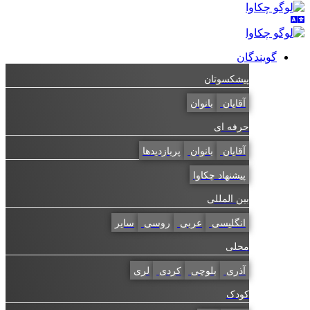
گویندگان
پیشکسوتان
آقایان
بانوان
حرفه ای
آقایان
بانوان
پربازدیدها
پیشنهاد چکاوا
بین المللی
انگلیسی
عربی
روسی
سایر
محلی
آذری
بلوچی
کردی
لری
کودک