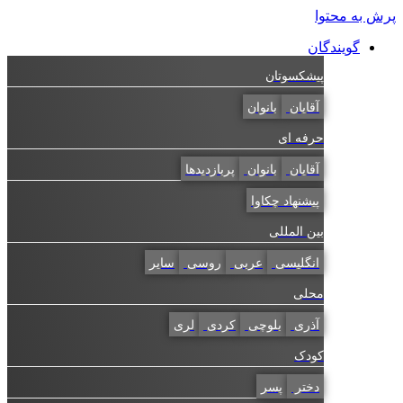
پرش به محتوا
گویندگان
پیشکسوتان
آقایان
بانوان
حرفه ای
آقایان
بانوان
پربازدیدها
پیشنهاد چکاوا
بین المللی
انگلیسی
عربی
روسی
سایر
محلی
آذری
بلوچی
کردی
لری
کودک
دختر
پسر