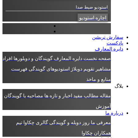
استودیو ضبط صدا
اجاره استودیو
سفارش نریشن
پادکست
دایره المعارف
صفحه نخست دایره المعارف
گویندگان و دوبلورها
افراد
مشاهیر
تقویم دوبلاژ
استودیوهای گویندگی
فهرست
منابع و ماخذ
بلاگ
مقاله
مطالب مفید
اخبار و تازه ها
مصاحبه با گویندگان
آموزش
درباره ما
معرفی ما
روز دوبله و گویندگی
گالری چکاوا
تیم
همکاران چکاوا