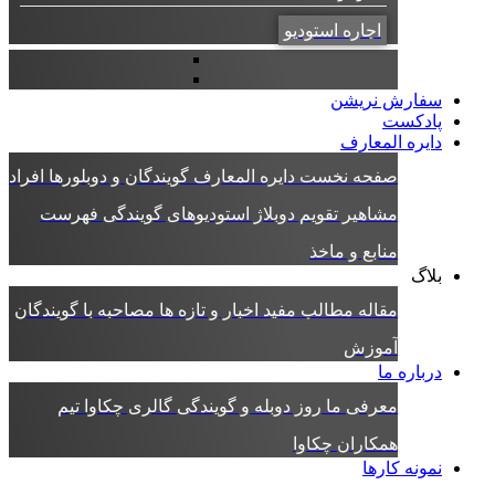
اجاره استودیو
سفارش نریشن
پادکست
دایره المعارف
صفحه نخست دایره المعارف
گویندگان و دوبلورها
افراد
مشاهیر
تقویم دوبلاژ
استودیوهای گویندگی
فهرست
منابع و ماخذ
بلاگ
مقاله
مطالب مفید
اخبار و تازه ها
مصاحبه با گویندگان
آموزش
درباره ما
معرفی ما
روز دوبله و گویندگی
گالری چکاوا
تیم
همکاران چکاوا
نمونه کارها