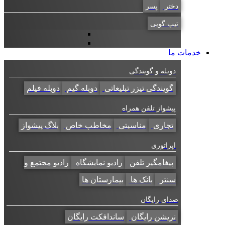
دختر
پسر
تیپ گویی
خدمات ما
دوبله و گویندگی
گویندگی تیزر تبلیغاتی
دوبله گیم
دوبله فیلم
پیشواز تلفن همراه
تجاری
مناسبتی
مخاطب خاص
بلاگ پیشواز
اپراتوری
پیغامگیر تلفن
رادیو نمایشگاه
رادیو مجتمع و
سنتر
بانک ها
بیمارستان ها
صدای رایگان
نریشن رایگان
ساندافکت رایگان