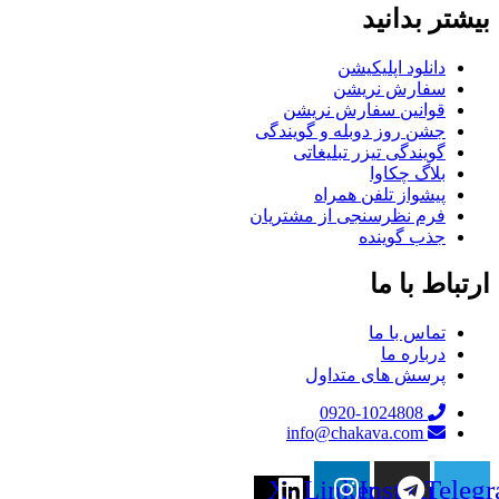
بیشتر بدانید
دانلود اپلیکیشن
سفارش نریشن
قوانین سفارش نریشن
جشن روز دوبله و گویندگی
گویندگی تیزر تبلیغاتی
بلاگ چکاوا
پیشواز تلفن همراه
فرم نظرسنجی از مشتریان
جذب گوینده
ارتباط با ما
تماس با ما
درباره ما
پرسش های متداول
0920-1024808
info@chakava.com
X-
Linkedin
Instagram
Teleg