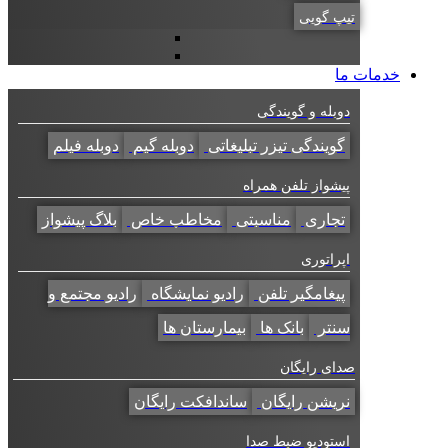
تیپ گویی
خدمات ما
دوبله و گویندگی
گویندگی تیزر تبلیغاتی
دوبله گیم
دوبله فیلم
پیشواز تلفن همراه
تجاری
مناسبتی
مخاطب خاص
بلاگ پیشواز
اپراتوری
پیغامگیر تلفن
رادیو نمایشگاه
رادیو مجتمع و
سنتر
بانک ها
بیمارستان ها
صدای رایگان
نریشن رایگان
ساندافکت رایگان
استودیو ضبط صدا