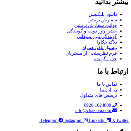
بیشتر بدانید
دانلود اپلیکیشن
سفارش نریشن
قوانین سفارش نریشن
جشن روز دوبله و گویندگی
گویندگی تیزر تبلیغاتی
بلاگ چکاوا
پیشواز تلفن همراه
فرم نظرسنجی از مشتریان
جذب گوینده
ارتباط با ما
تماس با ما
درباره ما
پرسش های متداول
0920-1024808
info@chakava.com
Telegram
Instagram
Linkedin
X-twitter