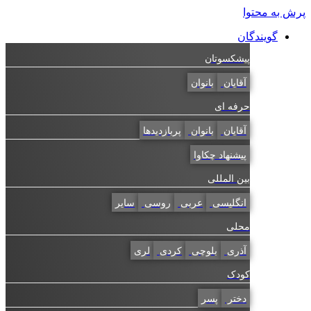
پرش به محتوا
گویندگان
پیشکسوتان
آقایان
بانوان
حرفه ای
آقایان
بانوان
پربازدیدها
پیشنهاد چکاوا
بین المللی
انگلیسی
عربی
روسی
سایر
محلی
آذری
بلوچی
کردی
لری
کودک
دختر
پسر