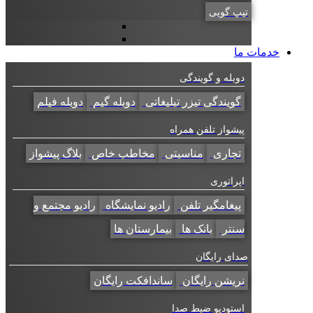
تیپ گویی
خدمات ما
دوبله و گویندگی
گویندگی تیزر تبلیغاتی
دوبله گیم
دوبله فیلم
پیشواز تلفن همراه
تجاری
مناسبتی
مخاطب خاص
بلاگ پیشواز
اپراتوری
پیغامگیر تلفن
رادیو نمایشگاه
رادیو مجتمع و
سنتر
بانک ها
بیمارستان ها
صدای رایگان
نریشن رایگان
ساندافکت رایگان
استودیو ضبط صدا