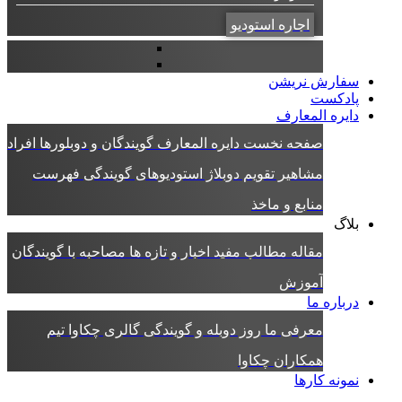
اجاره استودیو
سفارش نریشن
پادکست
دایره المعارف
صفحه نخست دایره المعارف
گویندگان و دوبلورها
افراد
مشاهیر
تقویم دوبلاژ
استودیوهای گویندگی
فهرست
منابع و ماخذ
بلاگ
مقاله
مطالب مفید
اخبار و تازه ها
مصاحبه با گویندگان
آموزش
درباره ما
معرفی ما
روز دوبله و گویندگی
گالری چکاوا
تیم
همکاران چکاوا
نمونه کارها