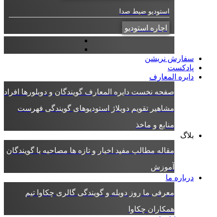
استودیو ضبط صدا
اجاره استودیو
سفارش نریشن
پادکست
دایره المعارف
صفحه نخست دایره المعارف
گویندگان و دوبلورها
افراد
مشاهیر
تقویم دوبلاژ
استودیوهای گویندگی
فهرست
منابع و ماخذ
بلاگ
مقاله
مطالب مفید
اخبار و تازه ها
مصاحبه با گویندگان
آموزش
درباره ما
معرفی ما
روز دوبله و گویندگی
گالری چکاوا
تیم
همکاران چکاوا