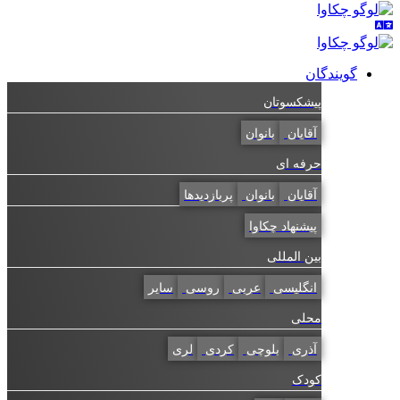
گویندگان
پیشکسوتان
آقایان
بانوان
حرفه ای
آقایان
بانوان
پربازدیدها
پیشنهاد چکاوا
بین المللی
انگلیسی
عربی
روسی
سایر
محلی
آذری
بلوچی
کردی
لری
کودک