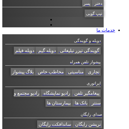
دختر
پسر
تیپ گویی
خدمات ما
دوبله و گویندگی
گویندگی تیزر تبلیغاتی
دوبله گیم
دوبله فیلم
پیشواز تلفن همراه
تجاری
مناسبتی
مخاطب خاص
بلاگ پیشواز
اپراتوری
پیغامگیر تلفن
رادیو نمایشگاه
رادیو مجتمع و
سنتر
بانک ها
بیمارستان ها
صدای رایگان
نریشن رایگان
ساندافکت رایگان