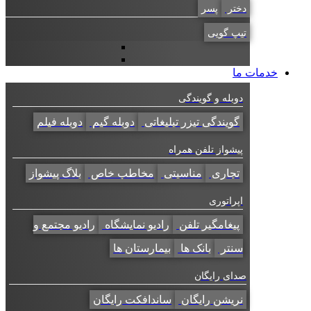
دختر
پسر
تیپ گویی
خدمات ما
دوبله و گویندگی
گویندگی تیزر تبلیغاتی
دوبله گیم
دوبله فیلم
پیشواز تلفن همراه
تجاری
مناسبتی
مخاطب خاص
بلاگ پیشواز
اپراتوری
پیغامگیر تلفن
رادیو نمایشگاه
رادیو مجتمع و
سنتر
بانک ها
بیمارستان ها
صدای رایگان
نریشن رایگان
ساندافکت رایگان