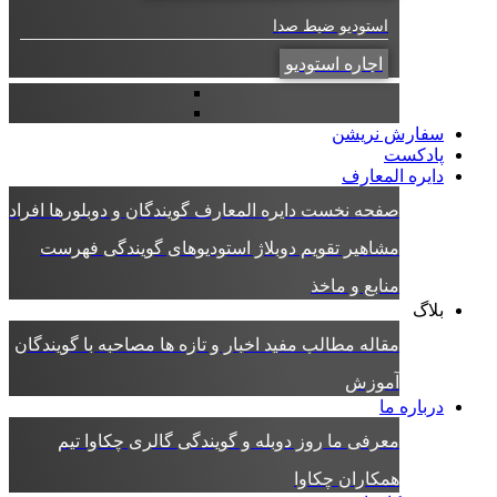
استودیو ضبط صدا
اجاره استودیو
سفارش نریشن
پادکست
دایره المعارف
صفحه نخست دایره المعارف
گویندگان و دوبلورها
افراد
مشاهیر
تقویم دوبلاژ
استودیوهای گویندگی
فهرست
منابع و ماخذ
بلاگ
مقاله
مطالب مفید
اخبار و تازه ها
مصاحبه با گویندگان
آموزش
درباره ما
معرفی ما
روز دوبله و گویندگی
گالری چکاوا
تیم
همکاران چکاوا