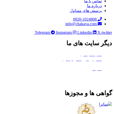
تماس با ما
درباره ما
پرسش های متداول
0920-1024808
info@chakava.com
Telegram
Instagram
Linkedin
X-twi
ر سایت های ما
هلدینگ چکاوا
استودیو کروماکی چکاوا
معدن تی‌وی
ماتیک
هی ها و مجوزها