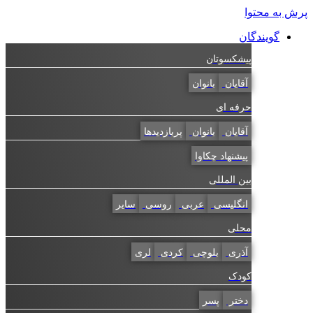
به محتوا
گویندگان
پیشکسوتان
آقایان
بانوان
حرفه ای
آقایان
بانوان
پربازدیدها
پیشنهاد چکاوا
بین المللی
انگلیسی
عربی
روسی
سایر
محلی
آذری
بلوچی
کردی
لری
کودک
دختر
پسر