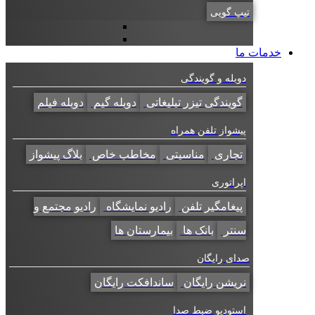
تیپ گویی
خدمات ما
دوبله و گویندگی
گویندگی تیزر تبلیغاتی
دوبله گیم
دوبله فیلم
پیشواز تلفن همراه
تجاری
مناسبتی
مخاطب خاص
بلاگ پیشواز
اپراتوری
پیغامگیر تلفن
رادیو نمایشگاه
رادیو مجتمع و
سنتر
بانک ها
بیمارستان ها
صدای رایگان
نریشن رایگان
ساندافکت رایگان
استودیو ضبط صدا