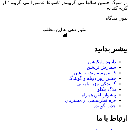
وگ حسین سالها می گرییمدر تاسوعا عاشورا می گرییم / او
 کند به
 دیدگاه
امتیاز دهی به این مطلب
تر بدانید
دانلود اپلیکیشن
سفارش نریشن
قوانین سفارش نریشن
جشن روز دوبله و گویندگی
گویندگی تیزر تبلیغاتی
بلاگ چکاوا
پیشواز تلفن همراه
فرم نظرسنجی از مشتریان
جذب گوینده
باط با ما