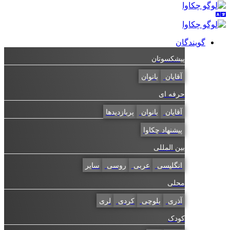
گویندگان
پیشکسوتان
آقایان
بانوان
حرفه ای
آقایان
بانوان
پربازدیدها
پیشنهاد چکاوا
بین المللی
انگلیسی
عربی
روسی
سایر
محلی
آذری
بلوچی
کردی
لری
کودک