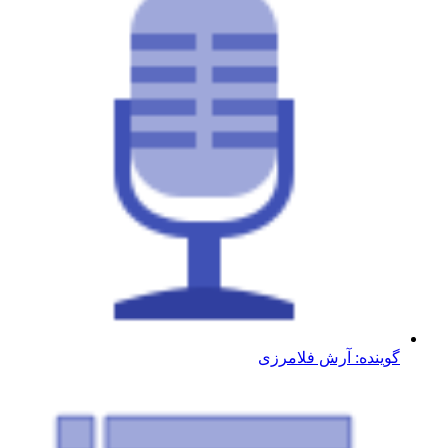
گوینده: آرش فلامرزی