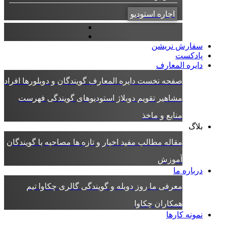
اجاره استودیو
سفارش نریشن
پادکست
دایره المعارف
صفحه نخست دایره المعارف
گویندگان و دوبلورها
افراد
مشاهیر
تقویم دوبلاژ
استودیوهای گویندگی
فهرست
منابع و ماخذ
بلاگ
مقاله
مطالب مفید
اخبار و تازه ها
مصاحبه با گویندگان
آموزش
درباره ما
معرفی ما
روز دوبله و گویندگی
گالری چکاوا
تیم
همکاران چکاوا
نمونه کارها