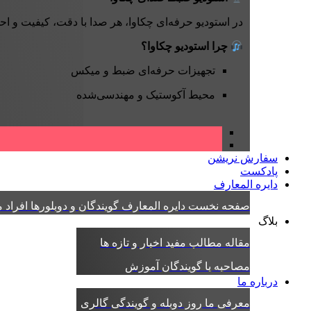
در استودیو حرفه‌ای چکاوا، هر صدا با دقت، کیفیت و ا
چرا استودیو چکاوا؟
تجهیزات حرفه‌ای ضبط و میکس
محیط آکوستیک و مهندسی‌شده
سفارش نریشن
پادکست
دایره المعارف
صفحه نخست دایره المعارف
گویندگان و دوبلورها
افراد
م
بلاگ
مقاله
مطالب مفید
اخبار و تازه ها
مصاحبه با گویندگان
آموزش
درباره ما
معرفی ما
روز دوبله و گویندگی
گالری