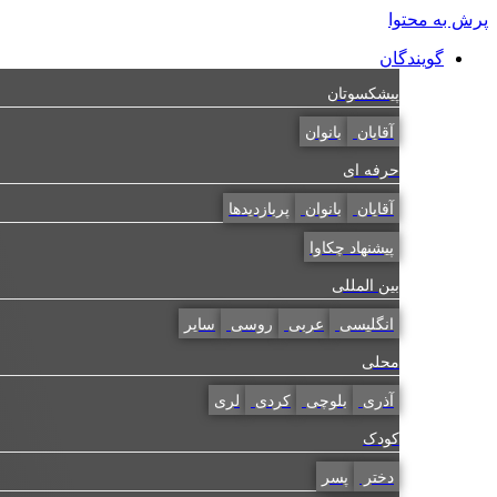
پرش به محتوا
گویندگان
پیشکسوتان
آقایان
بانوان
حرفه ای
آقایان
بانوان
پربازدیدها
پیشنهاد چکاوا
بین المللی
انگلیسی
عربی
روسی
سایر
محلی
آذری
بلوچی
کردی
لری
کودک
دختر
پسر