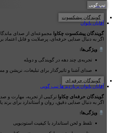
تیپ گویی
گویندگان پیشکسوت
آقایان
بانوان
گویندگان پیشکسوت چکاوا
مجموعه‌ای از صدای ماندگارتر
اگر به دنبال صدایی حرفه‌ای، پرصلابت و قابل اعتماد ب
ویژگی‌ها:
تجربه‌ی چند دهه در گویندگی و دوبله
صدای آشنا و تاثیرگذار برای تبلیغات، نریشن و مس
گویندگان حرفه ای
آقایان
بانوان
پربازدید ها
تیپ گویی
گویندگان حرفه‌ای چکاوا
ترکیبی از تجربه، مهارت و صدا
اگر به دنبال صدایی دقیق، روان و استاندارد برای برند ی
ویژگی‌ها:
تلفظ و لحن استاندارد با کیفیت استودیویی