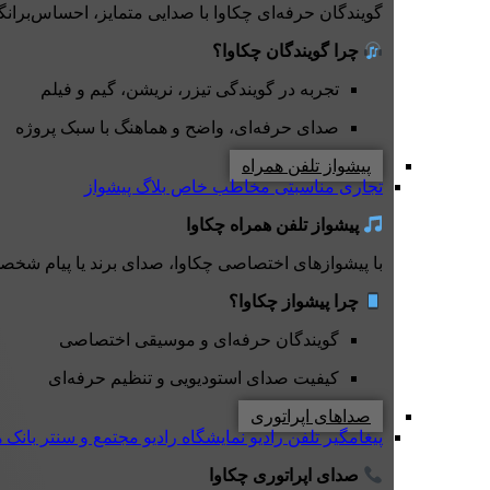
گویندگان حرفه‌ای چکاوا با صدایی متمایز، احساس‌برانگیز 
چرا گویندگان چکاوا؟
تجربه در گویندگی تیزر، نریشن، گیم و فیلم
صدای حرفه‌ای، واضح و هماهنگ با سبک پروژه
پیشواز تلفن همراه
تجاری
مناسبتی
مخاطب خاص
بلاگ پیشواز
پیشواز تلفن همراه چکاوا
با پیشوازهای اختصاصی چکاوا، صدای برند یا پیام شخصی
چرا پیشواز چکاوا؟
گویندگان حرفه‌ای و موسیقی اختصاصی
کیفیت صدای استودیویی و تنظیم حرفه‌ای
صداهای اپراتوری
پیغامگیر تلفن
رادیو نمایشگاه
رادیو مجتمع و سنتر
بانک 
صدای اپراتوری چکاوا