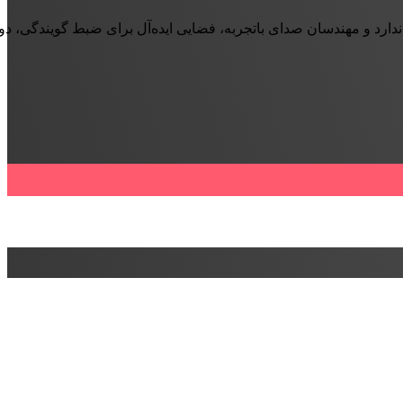
ندارد و مهندسان صدای باتجربه، فضایی ایده‌آل برای ضبط گویندگی، د