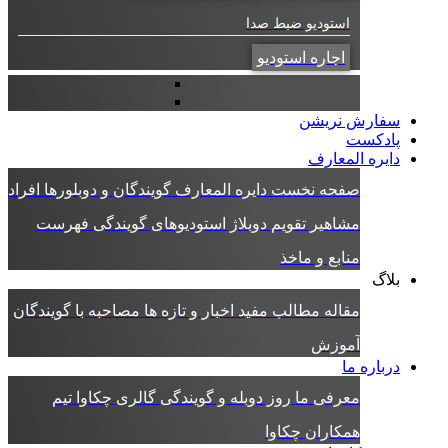
استودیو ضبط صدا
اجاره استودیو
سفارش نریشن
پادکست
دایره المعارف
صفحه نخست دایره المعارف
گویندگان و دوبلورها
افراد
مشاهیر
تقویم دوبلاژ
استودیوهای گویندگی
فهرست
منابع و ماخذ
بلاگ
مقاله
مطالب مفید
اخبار و تازه ها
مصاحبه با گویندگان
آموزش
درباره ما
معرفی ما
روز دوبله و گویندگی
گالری چکاوا
تیم
همکاران چکاوا