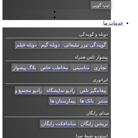
تیپ گویی
خدمات ما
دوبله و گویندگی
گویندگی تیزر تبلیغاتی
دوبله گیم
دوبله فیلم
پیشواز تلفن همراه
تجاری
مناسبتی
مخاطب خاص
بلاگ پیشواز
اپراتوری
پیغامگیر تلفن
رادیو نمایشگاه
رادیو مجتمع و
سنتر
بانک ها
بیمارستان ها
صدای رایگان
نریشن رایگان
ساندافکت رایگان
استودیو ضبط صدا