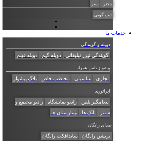
دختر
پسر
تیپ گویی
خدمات ما
دوبله و گویندگی
گویندگی تیزر تبلیغاتی
دوبله گیم
دوبله فیلم
پیشواز تلفن همراه
تجاری
مناسبتی
مخاطب خاص
بلاگ پیشواز
اپراتوری
پیغامگیر تلفن
رادیو نمایشگاه
رادیو مجتمع و
سنتر
بانک ها
بیمارستان ها
صدای رایگان
نریشن رایگان
ساندافکت رایگان