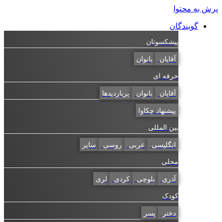
پرش به محتوا
گویندگان
پیشکسوتان
آقایان
بانوان
حرفه ای
آقایان
بانوان
پربازدیدها
پیشنهاد چکاوا
بین المللی
انگلیسی
عربی
روسی
سایر
محلی
آذری
بلوچی
کردی
لری
کودک
دختر
پسر