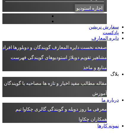
اجاره استودیو
سفارش نریشن
پادکست
دایره المعارف
صفحه نخست دایره المعارف
گویندگان و دوبلورها
افراد
مشاهیر
تقویم دوبلاژ
استودیوهای گویندگی
فهرست
منابع و ماخذ
بلاگ
مقاله
مطالب مفید
اخبار و تازه ها
مصاحبه با گویندگان
آموزش
درباره ما
معرفی ما
روز دوبله و گویندگی
گالری چکاوا
تیم
همکاران چکاوا
نمونه کارها