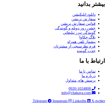
بیشتر بدانید
دانلود اپلیکیشن
سفارش نریشن
قوانین سفارش نریشن
جشن روز دوبله و گویندگی
گویندگی تیزر تبلیغاتی
بلاگ چکاوا
پیشواز تلفن همراه
فرم نظرسنجی از مشتریان
جذب گوینده
ارتباط با ما
تماس با ما
درباره ما
پرسش های متداول
0920-1024808
info@chakava.com
Telegram
Instagram
Linkedin
X-twitter