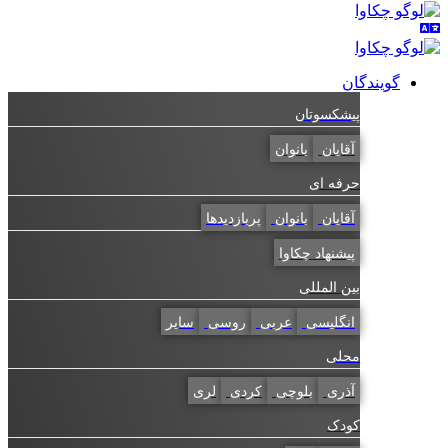
گویندگان
پیشکسوتان
آقایان
بانوان
حرفه ای
آقایان
بانوان
پربازدیدها
پیشنهاد چکاوا
بین المللی
انگلیسی
عربی
روسی
سایر
محلی
آذری
بلوچی
کردی
لری
کودک