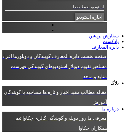
استودیو ضبط صدا
اجاره استودیو
سفارش نریشن
پادکست
دایره المعارف
صفحه نخست دایره المعارف
گویندگان و دوبلورها
افراد
مشاهیر
تقویم دوبلاژ
استودیوهای گویندگی
فهرست
منابع و ماخذ
بلاگ
مقاله
مطالب مفید
اخبار و تازه ها
مصاحبه با گویندگان
آموزش
درباره ما
معرفی ما
روز دوبله و گویندگی
گالری چکاوا
تیم
همکاران چکاوا