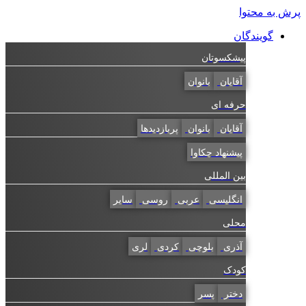
پرش به محتوا
گویندگان
پیشکسوتان
آقایان
بانوان
حرفه ای
آقایان
بانوان
پربازدیدها
پیشنهاد چکاوا
بین المللی
انگلیسی
عربی
روسی
سایر
محلی
آذری
بلوچی
کردی
لری
کودک
دختر
پسر