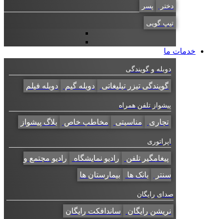
دختر
پسر
تیپ گویی
خدمات ما
دوبله و گویندگی
گویندگی تیزر تبلیغاتی
دوبله گیم
دوبله فیلم
پیشواز تلفن همراه
تجاری
مناسبتی
مخاطب خاص
بلاگ پیشواز
اپراتوری
پیغامگیر تلفن
رادیو نمایشگاه
رادیو مجتمع و
سنتر
بانک ها
بیمارستان ها
صدای رایگان
نریشن رایگان
ساندافکت رایگان