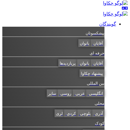
گویندگان
پیشکسوتان
آقایان
بانوان
حرفه ای
آقایان
بانوان
پربازدیدها
پیشنهاد چکاوا
بین المللی
انگلیسی
عربی
روسی
سایر
محلی
آذری
بلوچی
کردی
لری
کودک