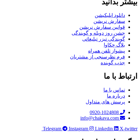
بیشتر بدانید
دانلود اپلیکیشن
سفارش نریشن
قوانین سفارش نریشن
جشن روز دوبله و گویندگی
گویندگی تیزر تبلیغاتی
بلاگ چکاوا
پیشواز تلفن همراه
فرم نظرسنجی از مشتریان
جذب گوینده
ارتباط با ما
تماس با ما
درباره ما
پرسش های متداول
0920-1024808
info@chakava.com
Telegram
Instagram
Linkedin
X-twitter