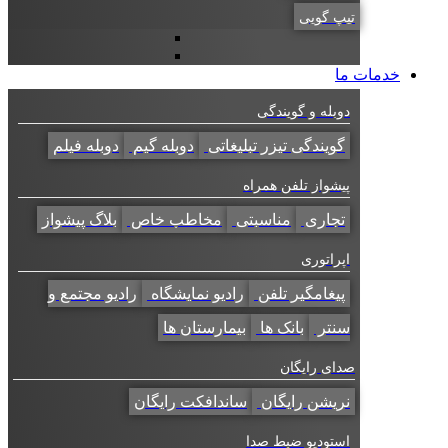
تیپ گویی
خدمات ما
دوبله و گویندگی
گویندگی تیزر تبلیغاتی
دوبله گیم
دوبله فیلم
پیشواز تلفن همراه
تجاری
مناسبتی
مخاطب خاص
بلاگ پیشواز
اپراتوری
پیغامگیر تلفن
رادیو نمایشگاه
رادیو مجتمع و
سنتر
بانک ها
بیمارستان ها
صدای رایگان
نریشن رایگان
ساندافکت رایگان
استودیو ضبط صدا