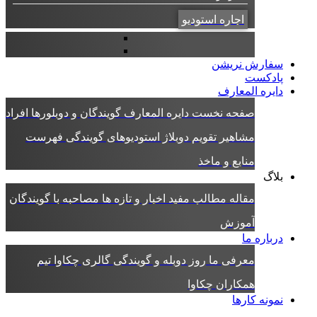
اجاره استودیو
سفارش نریشن
پادکست
دایره المعارف
صفحه نخست دایره المعارف
گویندگان و دوبلورها
افراد
مشاهیر
تقویم دوبلاژ
استودیوهای گویندگی
فهرست
منابع و ماخذ
بلاگ
مقاله
مطالب مفید
اخبار و تازه ها
مصاحبه با گویندگان
آموزش
درباره ما
معرفی ما
روز دوبله و گویندگی
گالری چکاوا
تیم
همکاران چکاوا
نمونه کارها