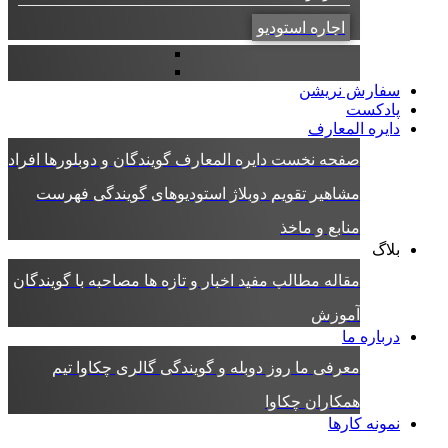
اجاره استودیو
سفارش نریشن
پادکست
دایره المعارف
صفحه نخست دایره المعارف
گویندگان و دوبلورها
افراد
مشاهیر
تقویم دوبلاژ
استودیوهای گویندگی
فهرست
منابع و ماخذ
بلاگ
مقاله
مطالب مفید
اخبار و تازه ها
مصاحبه با گویندگان
آموزش
درباره ما
معرفی ما
روز دوبله و گویندگی
گالری چکاوا
تیم
همکاران چکاوا
نمونه کارها