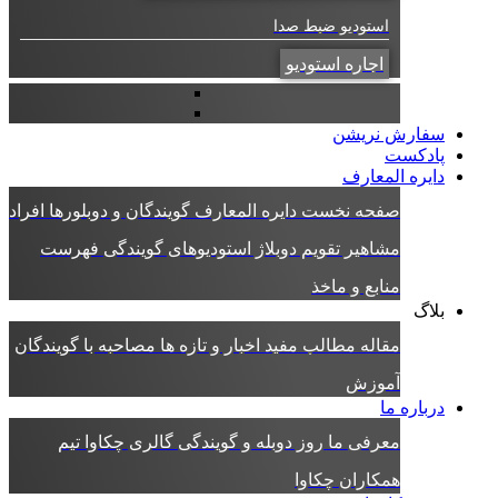
استودیو ضبط صدا
اجاره استودیو
سفارش نریشن
پادکست
دایره المعارف
صفحه نخست دایره المعارف
گویندگان و دوبلورها
افراد
مشاهیر
تقویم دوبلاژ
استودیوهای گویندگی
فهرست
منابع و ماخذ
بلاگ
مقاله
مطالب مفید
اخبار و تازه ها
مصاحبه با گویندگان
آموزش
درباره ما
معرفی ما
روز دوبله و گویندگی
گالری چکاوا
تیم
همکاران چکاوا