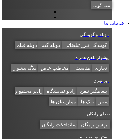
تیپ گویی
خدمات ما
دوبله و گویندگی
گویندگی تیزر تبلیغاتی
دوبله گیم
دوبله فیلم
پیشواز تلفن همراه
تجاری
مناسبتی
مخاطب خاص
بلاگ پیشواز
اپراتوری
پیغامگیر تلفن
رادیو نمایشگاه
رادیو مجتمع و
سنتر
بانک ها
بیمارستان ها
صدای رایگان
نریشن رایگان
ساندافکت رایگان
استودیو ضبط صدا