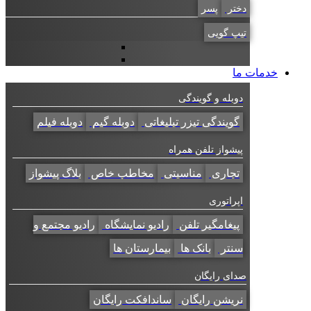
دختر
پسر
تیپ گویی
خدمات ما
دوبله و گویندگی
گویندگی تیزر تبلیغاتی
دوبله گیم
دوبله فیلم
پیشواز تلفن همراه
تجاری
مناسبتی
مخاطب خاص
بلاگ پیشواز
اپراتوری
پیغامگیر تلفن
رادیو نمایشگاه
رادیو مجتمع و
سنتر
بانک ها
بیمارستان ها
صدای رایگان
نریشن رایگان
ساندافکت رایگان