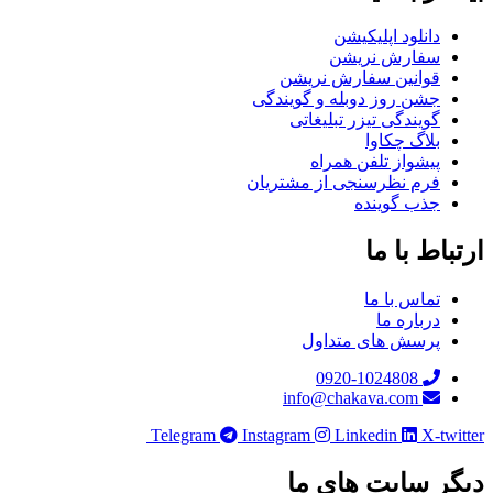
دانلود اپلیکیشن
سفارش نریشن
قوانین سفارش نریشن
جشن روز دوبله و گویندگی
گویندگی تیزر تبلیغاتی
بلاگ چکاوا
پیشواز تلفن همراه
فرم نظرسنجی از مشتریان
جذب گوینده
ارتباط با ما
تماس با ما
درباره ما
پرسش های متداول
0920-1024808
info@chakava.com
Telegram
Instagram
Linkedin
X-twitter
دیگر سایت های ما