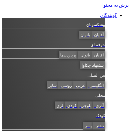
پرش به محتوا
گویندگان
پیشکسوتان
آقایان
بانوان
حرفه ای
آقایان
بانوان
پربازدیدها
پیشنهاد چکاوا
بین المللی
انگلیسی
عربی
روسی
سایر
محلی
آذری
بلوچی
کردی
لری
کودک
دختر
پسر