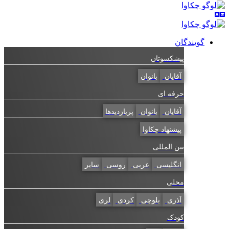
گویندگان
پیشکسوتان
آقایان
بانوان
حرفه ای
آقایان
بانوان
پربازدیدها
پیشنهاد چکاوا
بین المللی
انگلیسی
عربی
روسی
سایر
محلی
آذری
بلوچی
کردی
لری
کودک