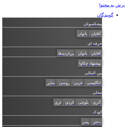
پرش به محتوا
گویندگان
پیشکسوتان
آقایان
بانوان
حرفه ای
آقایان
بانوان
پربازدیدها
پیشنهاد چکاوا
بین المللی
انگلیسی
عربی
روسی
سایر
محلی
آذری
بلوچی
کردی
لری
کودک
دختر
پسر