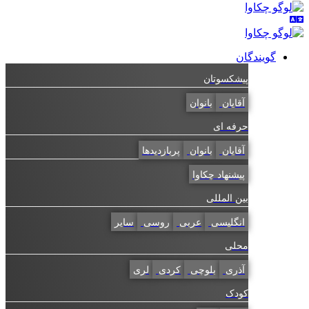
گویندگان
پیشکسوتان
آقایان
بانوان
حرفه ای
آقایان
بانوان
پربازدیدها
پیشنهاد چکاوا
بین المللی
انگلیسی
عربی
روسی
سایر
محلی
آذری
بلوچی
کردی
لری
کودک