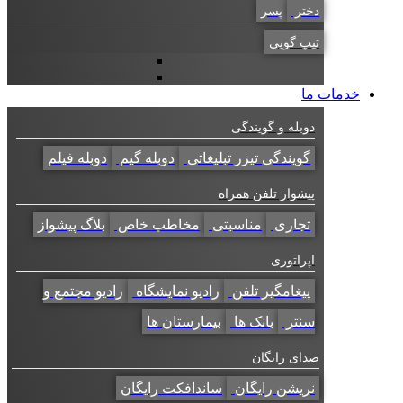
دختر
پسر
تیپ گویی
خدمات ما
دوبله و گویندگی
گویندگی تیزر تبلیغاتی
دوبله گیم
دوبله فیلم
پیشواز تلفن همراه
تجاری
مناسبتی
مخاطب خاص
بلاگ پیشواز
اپراتوری
پیغامگیر تلفن
رادیو نمایشگاه
رادیو مجتمع و
سنتر
بانک ها
بیمارستان ها
صدای رایگان
نریشن رایگان
ساندافکت رایگان