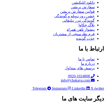
دانلود اپلیکیشن
سفارش نریشن
قوانین سفارش نریشن
جشن روز دوبله و گویندگی
گویندگی تیزر تبلیغاتی
بلاگ چکاوا
پیشواز تلفن همراه
فرم نظرسنجی از مشتریان
جذب گوینده
ارتباط با ما
تماس با ما
درباره ما
پرسش های متداول
0920-1024808
info@chakava.com
Telegram
Instagram
Linkedin
X-twitter
دیگر سایت های ما