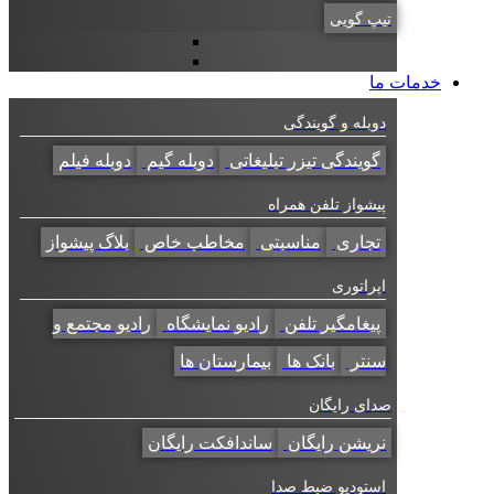
تیپ گویی
خدمات ما
دوبله و گویندگی
گویندگی تیزر تبلیغاتی
دوبله گیم
دوبله فیلم
پیشواز تلفن همراه
تجاری
مناسبتی
مخاطب خاص
بلاگ پیشواز
اپراتوری
پیغامگیر تلفن
رادیو نمایشگاه
رادیو مجتمع و
سنتر
بانک ها
بیمارستان ها
صدای رایگان
نریشن رایگان
ساندافکت رایگان
استودیو ضبط صدا