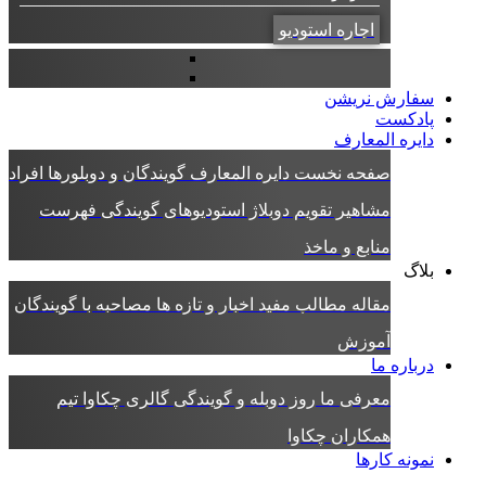
اجاره استودیو
سفارش نریشن
پادکست
دایره المعارف
صفحه نخست دایره المعارف
گویندگان و دوبلورها
افراد
مشاهیر
تقویم دوبلاژ
استودیوهای گویندگی
فهرست
منابع و ماخذ
بلاگ
مقاله
مطالب مفید
اخبار و تازه ها
مصاحبه با گویندگان
آموزش
درباره ما
معرفی ما
روز دوبله و گویندگی
گالری چکاوا
تیم
همکاران چکاوا
نمونه کارها