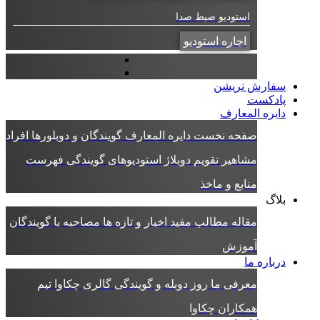
استودیو ضبط صدا
اجاره استودیو
سفارش نریشن
پادکست
دایره المعارف
صفحه نخست دایره المعارف
گویندگان و دوبلورها
افراد
مشاهیر
تقویم دوبلاژ
استودیوهای گویندگی
فهرست
منابع و ماخذ
بلاگ
مقاله
مطالب مفید
اخبار و تازه ها
مصاحبه با گویندگان
آموزش
درباره ما
معرفی ما
روز دوبله و گویندگی
گالری چکاوا
تیم
همکاران چکاوا