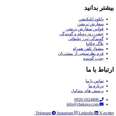
بیشتر بدانید
دانلود اپلیکیشن
سفارش نریشن
قوانین سفارش نریشن
جشن روز دوبله و گویندگی
گویندگی تیزر تبلیغاتی
بلاگ چکاوا
پیشواز تلفن همراه
فرم نظرسنجی از مشتریان
جذب گوینده
ارتباط با ما
تماس با ما
درباره ما
پرسش های متداول
0920-1024808
info@chakava.com
Telegram
Instagram
Linkedin
X-twitter