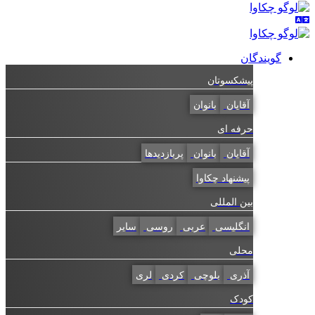
گویندگان
پیشکسوتان
آقایان
بانوان
حرفه ای
آقایان
بانوان
پربازدیدها
پیشنهاد چکاوا
بین المللی
انگلیسی
عربی
روسی
سایر
محلی
آذری
بلوچی
کردی
لری
کودک