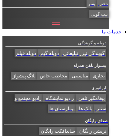
دختر
پسر
تیپ گویی
خدمات ما
دوبله و گویندگی
گویندگی تیزر تبلیغاتی
دوبله گیم
دوبله فیلم
پیشواز تلفن همراه
تجاری
مناسبتی
مخاطب خاص
بلاگ پیشواز
اپراتوری
پیغامگیر تلفن
رادیو نمایشگاه
رادیو مجتمع و
سنتر
بانک ها
بیمارستان ها
صدای رایگان
نریشن رایگان
ساندافکت رایگان