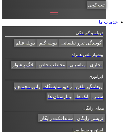
تیپ گویی
خدمات ما
دوبله و گویندگی
گویندگی تیزر تبلیغاتی
دوبله گیم
دوبله فیلم
پیشواز تلفن همراه
تجاری
مناسبتی
مخاطب خاص
بلاگ پیشواز
اپراتوری
پیغامگیر تلفن
رادیو نمایشگاه
رادیو مجتمع و
سنتر
بانک ها
بیمارستان ها
صدای رایگان
نریشن رایگان
ساندافکت رایگان
استودیو ضبط صدا