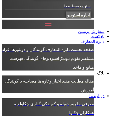
استودیو ضبط صدا
اجاره استودیو
سفارش نریشن
پادکست
دایره المعارف
صفحه نخست دایره المعارف
گویندگان و دوبلورها
افراد
مشاهیر
تقویم دوبلاژ
استودیوهای گویندگی
فهرست
منابع و ماخذ
بلاگ
مقاله
مطالب مفید
اخبار و تازه ها
مصاحبه با گویندگان
آموزش
درباره ما
معرفی ما
روز دوبله و گویندگی
گالری چکاوا
تیم
همکاران چکاوا