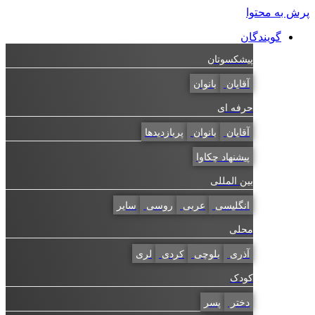
پرش به محتوا
گویندگان
پیشکسوتان
آقایان
بانوان
حرفه ای
آقایان
بانوان
پربازدیدها
پیشنهاد چکاوا
بین المللی
انگلیسی
عربی
روسی
سایر
محلی
آذری
بلوچی
کردی
لری
کودک
دختر
پسر