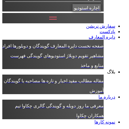
اجاره استودیو
سفارش نریشن
پادکست
دایره المعارف
صفحه نخست دایره المعارف
گویندگان و دوبلورها
افراد
مشاهیر
تقویم دوبلاژ
استودیوهای گویندگی
فهرست
منابع و ماخذ
بلاگ
مقاله
مطالب مفید
اخبار و تازه ها
مصاحبه با گویندگان
آموزش
درباره ما
معرفی ما
روز دوبله و گویندگی
گالری چکاوا
تیم
همکاران چکاوا
نمونه کارها