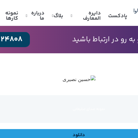
دایره
درباره
نمونه
پادکست
بلاگ
المعارف
ما
کارها
024808
 رو در ارتباط باشید
نمونه صدای تبلیغاتی
دانلود