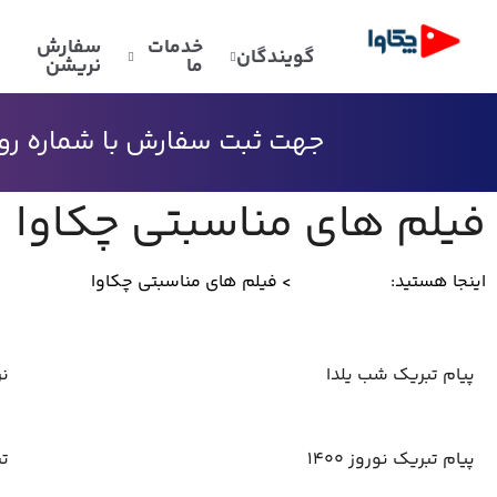
خدمات
سفارش
گویندگان
ما
نریشن
جهت ثبت سفارش با شماره رو به
فیلم های مناسبتی چکاوا
اینجا هستید:
گالری چکاوا
> فیلم های مناسبتی چکاوا
پیام تبریک شب یلدا
نر
پیام تبریک نوروز 1400
ت