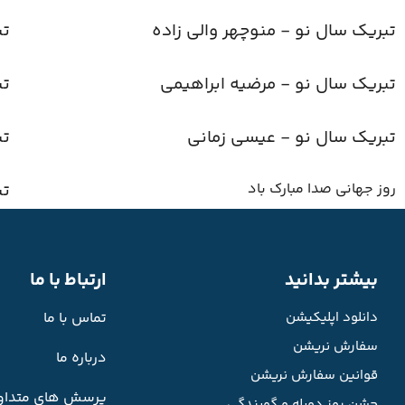
تبریک سال نو - منوچهر والی زاده
تب
تبریک سال نو - مرضیه ابراهیمی
تب
تبریک سال نو - عیسی زمانی
تب
روز جهانی صدا مبارک باد
تب
بیشتر بدانید
ارتباط با ما
دانلود اپلیکیشن
تماس با ما
سفارش نریشن
درباره ما
قوانین سفارش نریشن
پرسش های متداو
جشن روز دوبله و گویندگی