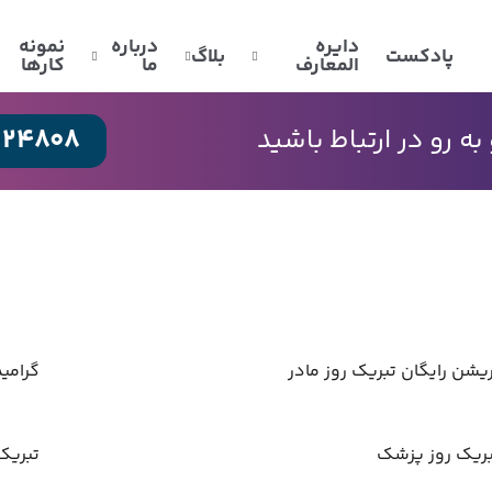
دایره
درباره
نمونه
پادکست
بلاگ
المعارف
ما
کارها
024808
 رو در ارتباط باشید
یشن رایگان تبریک روز مادر
گرامی
بریک روز پزشک
تبریک