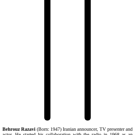
Behrouz Razavi
(Born: 1947) Iranian announcer, TV presenter and
actor. He started his collaboration with the radio in 1968 as an