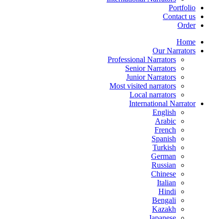
Portfolio
Contact us
Order
Home
Our Narrators
Professional Narrators
Senior Narrators
Junior Narrators
Most visited narrators
Local narrators
International Narrator
English
Arabic
French
Spanish
Turkish
German
Russian
Chinese
Italian
Hindi
Bengali
Kazakh
Japanese