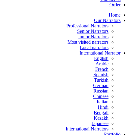
Order
Home
Our Narrators
Professional Narrators
Senior Narrators
Junior Narrators
Most visited narrators
Local narrators
International Narrator
English
Arabic
French
Spanish
Turkish
German
Russian
Chinese
Italian
Hindi
Bengali
Kazakh
Japanese
International Narrators
Portfolio