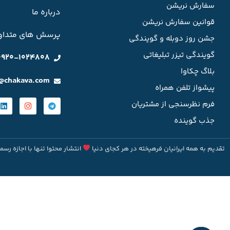
سفارش نریشن
درباره ما
قوانین سفارش نریشن
پرسش های متداو
جشن روز دوبله و گویندگی
گویندگی تیزر تبلیغاتی
0920-1024808
بلاگ چکاوا
o@chakava.com
پیشواز تلفن همراه
فرم نظرسنجی از مشتریان
جذب گوینده
تقدیم به همه ایرانیان فرهیخته در هر کجای دنیا
انتشار محتوا تنها با اجازه رسم