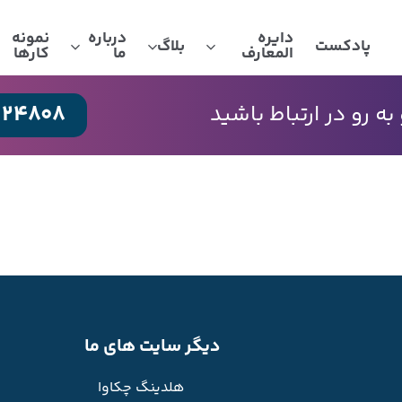
دایره
درباره
نمونه
پادکست
بلاگ
المعارف
ما
کارها
024808
 رو در ارتباط باشید
دیگر سایت های ما
هلدینگ چکاوا