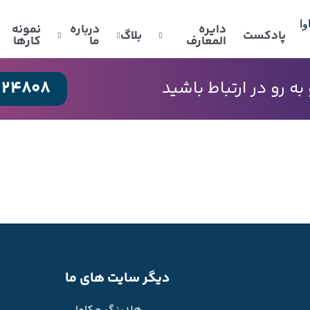
دایره
درباره
نمونه
پادکست
بلاگ
المعارف
ما
کارها
024808
 رو در ارتباط باشید
دیگر سایت های ما