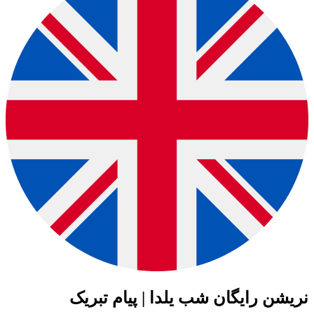
نریشن رایگان شب یلدا | پیام تبریک