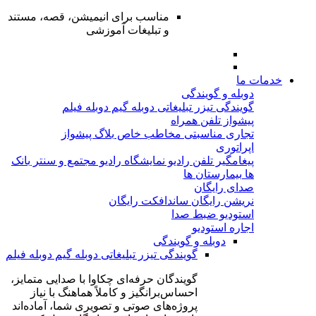
مناسب برای انیمیشن، قصه، مستند
و تبلیغات آموزشی
خدمات ما
دوبله و گویندگی
گویندگی تیزر تبلیغاتی
دوبله گیم
دوبله فیلم
پیشواز تلفن همراه
تجاری
مناسبتی
مخاطب خاص
بلاگ پیشواز
اپراتوری
پیغامگیر تلفن
رادیو نمایشگاه
رادیو مجتمع و سنتر
بانک
ها
بیمارستان ها
صدای رایگان
نریشن رایگان
ساندافکت رایگان
استودیو ضبط صدا
اجاره استودیو
دوبله و گویندگی
گویندگی تیزر تبلیغاتی
دوبله گیم
دوبله فیلم
گویندگان حرفه‌ای چکاوا با صدایی متمایز،
احساس‌برانگیز و کاملاً هماهنگ با نیاز
پروژه‌های صوتی و تصویری شما، آماده‌اند