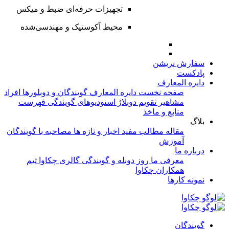
تجهیزات حرفه‌ای ضبط و میکس
محیط آکوستیک و مهندسی‌شده
سفارش نریشن
پادکست
دایره المعارف
صفحه نخست دایره المعارف
گویندگان و دوبلورها
افراد
مشاهیر
تقویم دوبلاژ
استودیوهای گویندگی
فهرست
منابع و ماخذ
بلاگ
مقاله
مطالب مفید
اخبار و تازه ها
مصاحبه با گویندگان
آموزش
درباره ما
معرفی ما
روز دوبله و گویندگی
گالری چکاوا
تیم
همکاران چکاوا
نمونه کارها
گویندگان