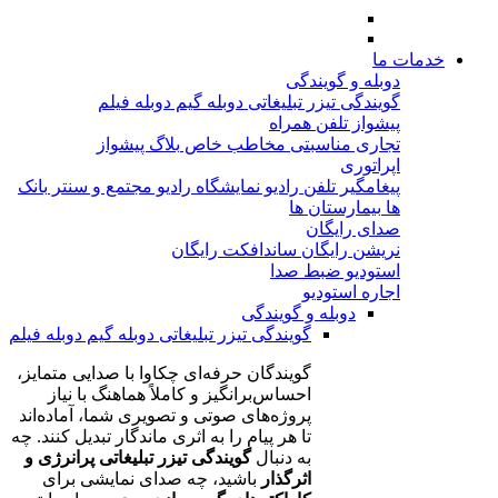
خدمات ما
دوبله و گویندگی
گویندگی تیزر تبلیغاتی
دوبله گیم
دوبله فیلم
پیشواز تلفن همراه
تجاری
مناسبتی
مخاطب خاص
بلاگ پیشواز
اپراتوری
پیغامگیر تلفن
رادیو نمایشگاه
رادیو مجتمع و سنتر
بانک
ها
بیمارستان ها
صدای رایگان
نریشن رایگان
ساندافکت رایگان
استودیو ضبط صدا
اجاره استودیو
دوبله و گویندگی
گویندگی تیزر تبلیغاتی
دوبله گیم
دوبله فیلم
گویندگان حرفه‌ای چکاوا با صدایی متمایز،
احساس‌برانگیز و کاملاً هماهنگ با نیاز
پروژه‌های صوتی و تصویری شما، آماده‌اند
تا هر پیام را به اثری ماندگار تبدیل کنند. چه
به دنبال
گویندگی تیزر تبلیغاتی پرانرژی و
اثرگذار
باشید، چه صدای نمایشی برای