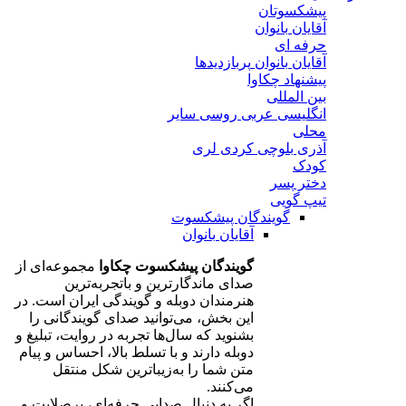
پیشکسوتان
آقایان
بانوان
حرفه ای
آقایان
بانوان
پربازدیدها
پیشنهاد چکاوا
بین المللی
انگلیسی
عربی
روسی
سایر
محلی
آذری
بلوچی
کردی
لری
کودک
دختر
پسر
تیپ گویی
گویندگان پیشکسوت
آقایان
بانوان
گویندگان پیشکسوت چکاوا
مجموعه‌ای از
صدای ماندگارترین و باتجربه‌ترین
هنرمندان دوبله و گویندگی ایران است. در
این بخش، می‌توانید صدای گویندگانی را
بشنوید که سال‌ها تجربه در روایت، تبلیغ و
دوبله دارند و با تسلط بالا، احساس و پیام
متن شما را به‌زیباترین شکل منتقل
می‌کنند.
اگر به دنبال صدایی حرفه‌ای، پرصلابت و