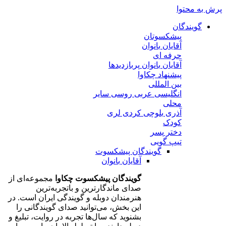
پرش به محتوا
گویندگان
پیشکسوتان
آقایان
بانوان
حرفه ای
آقایان
بانوان
پربازدیدها
پیشنهاد چکاوا
بین المللی
انگلیسی
عربی
روسی
سایر
محلی
آذری
بلوچی
کردی
لری
کودک
دختر
پسر
تیپ گویی
گویندگان پیشکسوت
آقایان
بانوان
گویندگان پیشکسوت چکاوا
مجموعه‌ای از
صدای ماندگارترین و باتجربه‌ترین
هنرمندان دوبله و گویندگی ایران است. در
این بخش، می‌توانید صدای گویندگانی را
بشنوید که سال‌ها تجربه در روایت، تبلیغ و