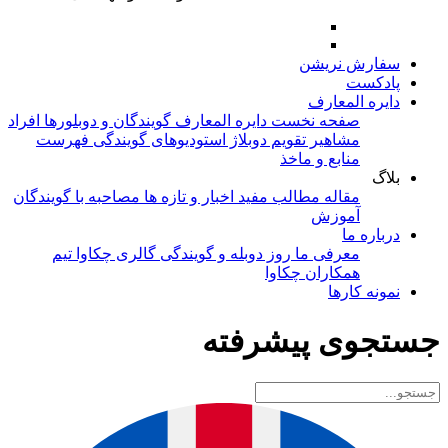
سفارش نریشن
پادکست
دایره المعارف
صفحه نخست دایره المعارف
گویندگان و دوبلورها
افراد
مشاهیر
تقویم دوبلاژ
استودیوهای گویندگی
فهرست
منابع و ماخذ
بلاگ
مقاله
مطالب مفید
اخبار و تازه ها
مصاحبه با گویندگان
آموزش
درباره ما
معرفی ما
روز دوبله و گویندگی
گالری چکاوا
تیم
همکاران چکاوا
نمونه کارها
جستجوی پیشرفته